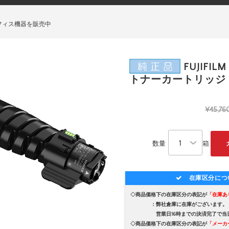
フィス機器を販売中
FUJIFILM
トナーカートリッジ（
¥45,76
数量
箱
在庫区分につ
◇商品価格下の在庫区分の表記が
「在庫あ
：弊社倉庫に在庫がございます。
営業日16時までの決済完了で当日
◇商品価格下の在庫区分の表記が
「メーカ