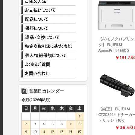
【A3モノクロプリン
タ】 FUJIFILM
ApeosPrint 4560 S
￥191,73
営業日カレンダー
今月(2026年8月)
日
月
火
水
木
金
土
【純正】 FUJIFILM
CT203924 トナーカ
1
トリッジ（10K）
2
3
4
5
6
7
8
￥36,60
9
10
11
12
13
14
15