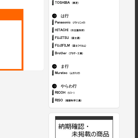
は行
ま行
やらわ行