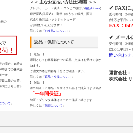
＜＜ 主なお支払い方法は5種類 ＞＞
✔ FAX
クレジットカード決済・ コンビニ後払い(
後払い.com
)
銀行振込(先振込)・ 郵便（ゆうちょ銀行）振替
受付時間 24
代金引換(現金・クレジットカード)
(対応は平日9～1
未満の
FAX：042-
がお選びいただけます！
詳しくは「
お支払いについて
」
✔ メー
返品・保証について
受付時間 24
(対応は平日9～1
問い合わせ
[ 返品 ]
原則としてお客様都合での返品・交換はお受けできか
の場合、16時ま
ねます。
16時までの株式会
ご注文の際は内容を十分にご確認下さい。
運営会社：
要です。
詳しくは「
返品・交換について
」
株式会社 
翌日以降の出荷、
[ 保証 ]
時間により出荷日
海外純正・汎用品・リサイクル品はご購入日より全品
「一年間保証」
純正・プリンタ本体はメーカー保証に準じます。
について
」
詳しくは「
保証について
」