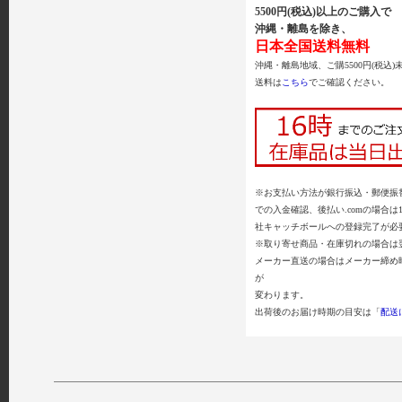
5500円(税込)以上のご購入で
沖縄・離島を除き、
日本全国送料無料
沖縄・離島地域、ご購5500円(税込)
送料は
こちら
でご確認ください。
※お支払い方法が銀行振込・郵便振替
での入金確認、後払い.comの場合は
社キャッチボールへの登録完了が必
※取り寄せ商品・在庫切れの場合は
メーカー直送の場合はメーカー締め
が
変わります。
出荷後のお届け時期の目安は「
配送