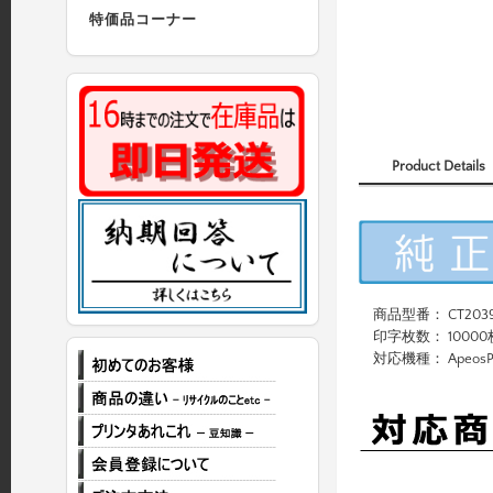
特価品コーナー
Product Details
商品型番： CT2039
印字枚数： 10000
対応機種： ApeosPrint 3