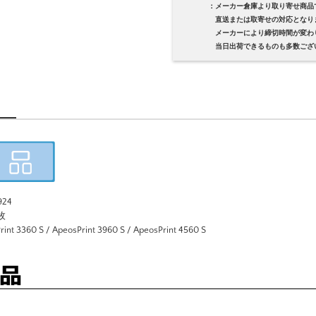
：メーカー倉庫より取り寄せ商品
直送または取寄せの対応となり
メーカーにより締切時間が変わり
当日出荷できるものも多数ござい
24
枚
360 S / ApeosPrint 3960 S / ApeosPrint 4560 S