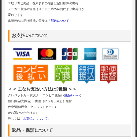
※取り寄せ商品・在庫切れの場合は翌日以降の出荷、
メーカー直送の場合はメーカー締め時間により出荷日が
変わります。
出荷後のお届け時期の目安は「
配送について
」
お支払いについて
＜＜ 主なお支払い方法は5種類 ＞＞
クレジットカード決済・ コンビニ後払い(
後払い.com
)
銀行振込(先振込)・ 郵便（ゆうちょ銀行）振替
代金引換(現金・クレジットカード)
がお選びいただけます！
詳しくは「
お支払いについて
」
返品・保証について