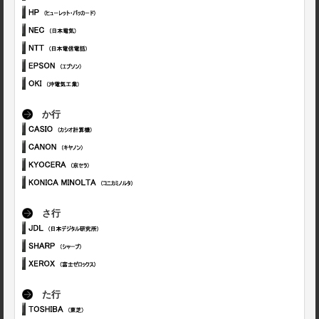
か行
さ行
た行