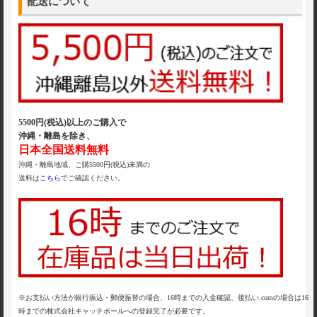
配送について
5500円(税込)以上のご購入で
沖縄・離島を除き、
日本全国送料無料
沖縄・離島地域、ご購5500円(税込)未満の
送料は
こちら
でご確認ください。
※お支払い方法が銀行振込・郵便振替の場合、16時までの入金確認、後払い.comの場合は16
時までの株式会社キャッチボールへの登録完了が必要です。