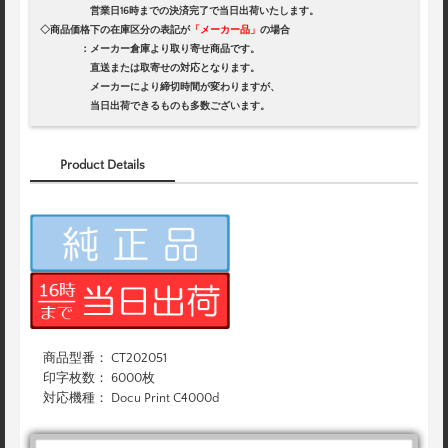
営業日16時までの決済完了で当日出荷いたします。
◇商品価格下の在庫区分の表記が
「メーカー品」
の場合
：メーカー倉庫より取り寄せ商品です。
直送または取寄せの対応となります。
メーカーにより締切時間が変わりますが、
当日出荷できるものも多数ございます。
Product Details
商品型番： CT202051
印字枚数： 6000枚
対応機種： Docu Print C4000d