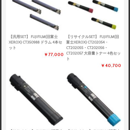
【汎用SET】 FUJIFILM(旧富士
【リサイクルSET】 FUJIFILM(旧
XEROX) CT350988 ドラム 4本セ
富士XEROX) CT202054・
ット
CT202055・CT202056・
CT202057 大容量トナー 4色セッ
￥77,000
ト
￥40,700