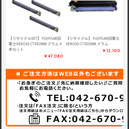
【リサイクルSET】 FUJIFILM(旧
【リサイクル】 FUJIFILM(旧富士
富士XEROX) CT350988 ドラム 4
XEROX) CT350988 ドラム
本セット
￥12,100
￥47,080