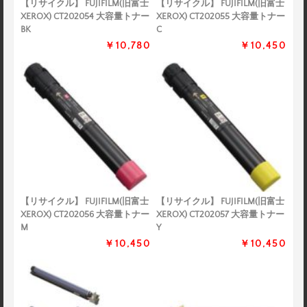
【リサイクル】 FUJIFILM(旧富士
【リサイクル】 FUJIFILM(旧富士
XEROX) CT202054 大容量トナー
XEROX) CT202055 大容量トナー
BK
C
￥10,780
￥10,450
【リサイクル】 FUJIFILM(旧富士
【リサイクル】 FUJIFILM(旧富士
XEROX) CT202056 大容量トナー
XEROX) CT202057 大容量トナー
M
Y
￥10,450
￥10,450