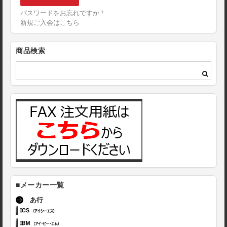
パスワードをお忘れですか ?
新規ご入会はこちら
商品検索
■メーカー一覧
あ行