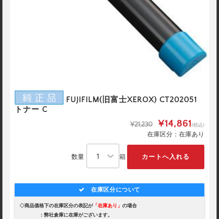
FUJIFILM(旧富士XEROX) CT202051
トナー C
¥14,861
¥21,230
(税込)
在庫区分：在庫あり
数量
箱
在庫区分について
◇商品価格下の在庫区分の表記が
「在庫あり」
の場合
：弊社倉庫に在庫がございます。