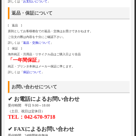
詳しくは「
お支払いについて
」
返品・保証について
[ 返品 ]
原則としてお客様都合での返品・交換はお受けできかねます。
ご注文の際は内容を十分にご確認下さい。
詳しくは「
返品・交換について
」
[ 保証 ]
海外純正・汎用品・リサイクル品はご購入日より全品
「一年間保証」
純正・プリンタ本体はメーカー保証に準じます。
詳しくは「
保証について
」
お問い合わせについて
✔ お電話によるお問い合わせ
受付時間 平日 9:00～18:00
（土日、祝日は定休日）
TEL：042-670-9718
✔ FAXによるお問い合わせ
受付時間 24時間年中無休