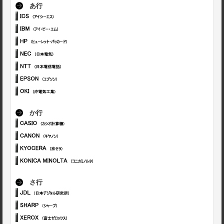
あ行
か行
さ行