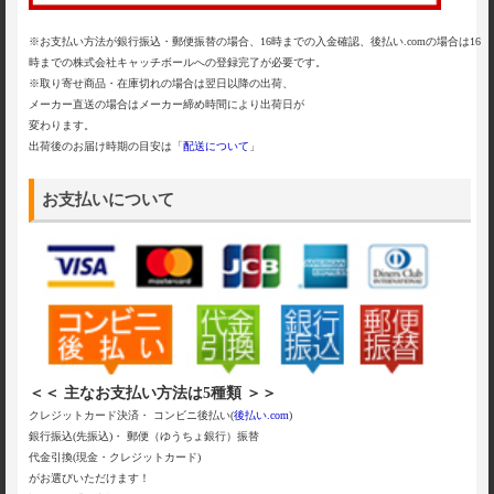
※お支払い方法が銀行振込・郵便振替の場合、16時までの入金確認、後払い.comの場合は16
時までの株式会社キャッチボールへの登録完了が必要です。
※取り寄せ商品・在庫切れの場合は翌日以降の出荷、
メーカー直送の場合はメーカー締め時間により出荷日が
変わります。
出荷後のお届け時期の目安は「
配送について
」
お支払いについて
＜＜ 主なお支払い方法は5種類 ＞＞
クレジットカード決済・ コンビニ後払い(
後払い.com
)
銀行振込(先振込)・ 郵便（ゆうちょ銀行）振替
代金引換(現金・クレジットカード)
がお選びいただけます！