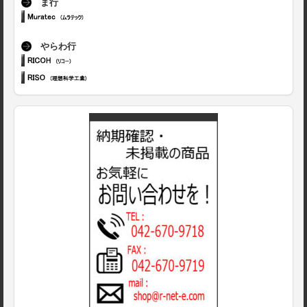
ま行
やらわ行