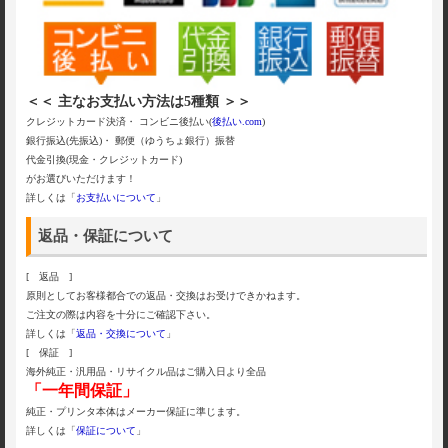
＜＜ 主なお支払い方法は5種類 ＞＞
クレジットカード決済・ コンビニ後払い(
後払い.com
)
銀行振込(先振込)・ 郵便（ゆうちょ銀行）振替
代金引換(現金・クレジットカード)
がお選びいただけます！
詳しくは「
お支払いについて
」
返品・保証について
[ 返品 ]
原則としてお客様都合での返品・交換はお受けできかねます。
ご注文の際は内容を十分にご確認下さい。
詳しくは「
返品・交換について
」
[ 保証 ]
海外純正・汎用品・リサイクル品はご購入日より全品
「一年間保証」
純正・プリンタ本体はメーカー保証に準じます。
詳しくは「
保証について
」