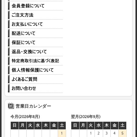
営業日カレンダー
今月(2026年8月)
翌月(2026年9月)
日
月
火
水
木
金
土
日
月
火
水
木
金
土
1
1
2
3
4
5