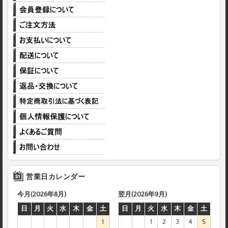
営業日カレンダー
今月(2026年8月)
翌月(2026年9月)
日
月
火
水
木
金
土
日
月
火
水
木
金
土
1
1
2
3
4
5