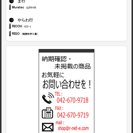
ま行
やらわ行