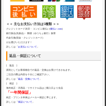
＜＜ 主なお支払い方法は5種類 ＞＞
クレジットカード決済・ コンビニ後払い(
後払い.com
)
銀行振込(先振込)・ 郵便（ゆうちょ銀行）振替
代金引換(現金・クレジットカード)
がお選びいただけます！
詳しくは「
お支払いについて
」
返品・保証について
[ 返品 ]
原則としてお客様都合での返品・交換はお受けできかねます。
ご注文の際は内容を十分にご確認下さい。
詳しくは「
返品・交換について
」
[ 保証 ]
海外純正・汎用品・リサイクル品はご購入日より全品
「一年間保証」
純正・プリンタ本体はメーカー保証に準じます。
詳しくは「
保証について
」