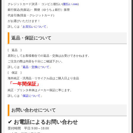
クレジットカード決済・ コンビニ後払い(
後払い.com
)
銀行振込(先振込)・ 郵便（ゆうちょ銀行）振替
代金引換(現金・クレジットカード)
がお選びいただけます！
詳しくは「
お支払いについて
」
返品・保証について
[ 返品 ]
原則としてお客様都合での返品・交換はお受けできかねます。
ご注文の際は内容を十分にご確認下さい。
詳しくは「
返品・交換について
」
[ 保証 ]
海外純正・汎用品・リサイクル品はご購入日より全品
「一年間保証」
純正・プリンタ本体はメーカー保証に準じます。
詳しくは「
保証について
」
お問い合わせについて
✔ お電話によるお問い合わせ
受付時間 平日 9:00～18:00