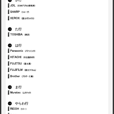
さ行
た行
は行
ま行
やらわ行