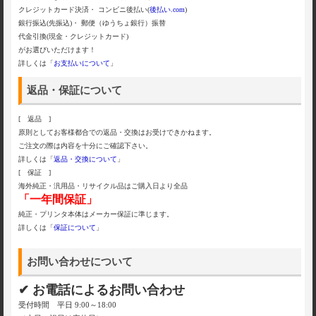
クレジットカード決済・ コンビニ後払い(
後払い.com
)
銀行振込(先振込)・ 郵便（ゆうちょ銀行）振替
代金引換(現金・クレジットカード)
がお選びいただけます！
詳しくは「
お支払いについて
」
返品・保証について
[ 返品 ]
原則としてお客様都合での返品・交換はお受けできかねます。
ご注文の際は内容を十分にご確認下さい。
詳しくは「
返品・交換について
」
[ 保証 ]
海外純正・汎用品・リサイクル品はご購入日より全品
「一年間保証」
純正・プリンタ本体はメーカー保証に準じます。
詳しくは「
保証について
」
お問い合わせについて
✔ お電話によるお問い合わせ
受付時間 平日 9:00～18:00