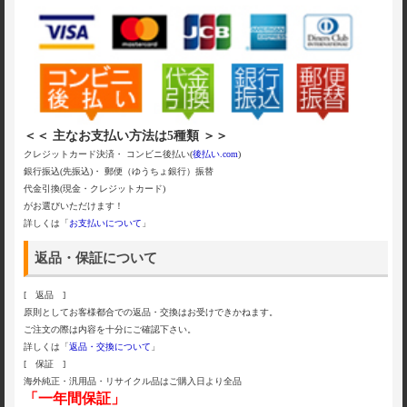
＜＜ 主なお支払い方法は5種類 ＞＞
クレジットカード決済・ コンビニ後払い(
後払い.com
)
銀行振込(先振込)・ 郵便（ゆうちょ銀行）振替
代金引換(現金・クレジットカード)
がお選びいただけます！
詳しくは「
お支払いについて
」
返品・保証について
[ 返品 ]
原則としてお客様都合での返品・交換はお受けできかねます。
ご注文の際は内容を十分にご確認下さい。
詳しくは「
返品・交換について
」
[ 保証 ]
海外純正・汎用品・リサイクル品はご購入日より全品
「一年間保証」