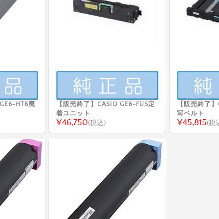
GE6-HTB廃
【販売終了】CASIO GE6-FUS定
【販売終了】CA
着ユニット
写ベルト
¥46,750
¥45,815
(税込)
(税