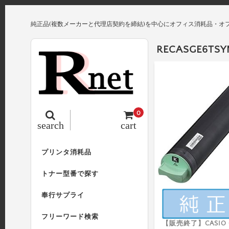
純正品(複数メーカーと代理店契約を締結)を中心にオフィス消耗品・オ
RECASGE6TSY
0
search
cart
プリンタ消耗品
トナー型番で探す
奉行サプライ
フリーワード検索
【販売終了】CASIO G