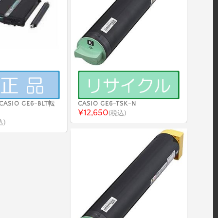
SIO GE6-BLT転
CASIO GE6-TSK-N
¥12,650
(税込)
込)