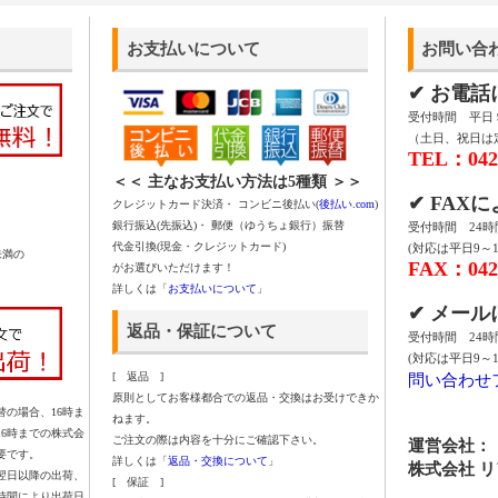
お支払いについて
お問い合
✔ お電
受付時間 平日 9:
（土日、祝日は
TEL：042-
＜＜ 主なお支払い方法は5種類 ＞＞
✔ FAX
クレジットカード決済・ コンビニ後払い(
後払い.com
)
銀行振込(先振込)・ 郵便（ゆうちょ銀行）振替
受付時間 24
代金引換(現金・クレジットカード)
(対応は平日9～1
未満の
FAX：042-
がお選びいただけます！
詳しくは「
お支払いについて
」
✔ メー
返品・保証について
受付時間 24
(対応は平日9～1
問い合わせ
[ 返品 ]
原則としてお客様都合での返品・交換はお受けできか
の場合、16時ま
ねます。
16時までの株式会
ご注文の際は内容を十分にご確認下さい。
運営会社：
要です。
詳しくは「
返品・交換について
」
株式会社 
翌日以降の出荷、
[ 保証 ]
時間により出荷日