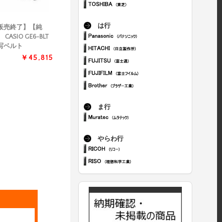
は行
販売終了】【純
 CASIO GE6-BLT
写ベルト
￥45,815
ま行
やらわ行