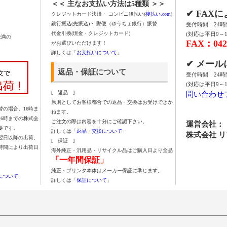
＜＜ 主なお支払い方法は5種類 ＞＞
✔ FAX
クレジットカード決済・ コンビニ後払い(
後払い.com
)
銀行振込(先振込)・ 郵便（ゆうちょ銀行）振替
受付時間 24
代金引換(現金・クレジットカード)
(対応は平日9～1
未満の
FAX：042-
がお選びいただけます！
詳しくは「
お支払いについて
」
✔ メー
返品・保証について
受付時間 24
(対応は平日9～1
問い合わせ
[ 返品 ]
原則としてお客様都合での返品・交換はお受けできか
の場合、16時ま
ねます。
16時までの株式会
ご注文の際は内容を十分にご確認下さい。
運営会社：
要です。
詳しくは「
返品・交換について
」
株式会社 
翌日以降の出荷、
[ 保証 ]
時間により出荷日
海外純正・汎用品・リサイクル品はご購入日より全品
「一年間保証」
純正・プリンタ本体はメーカー保証に準じます。
について
」
詳しくは「
保証について
」