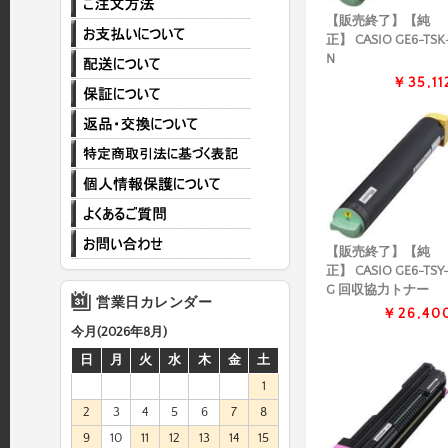
【販売終了】【純
正】 CASIO GE6-TSK
N
￥35,11
【販売終了】【純
正】 CASIO GE6-TSY
G 回収協力トナー
営業日カレンダー
￥26,40
今月(2026年8月)
日
月
火
水
木
金
土
1
2
3
4
5
6
7
8
9
10
11
12
13
14
15