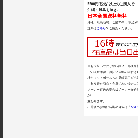
5500円(税込)以上のご購入で
沖縄・離島を除き、
日本全国送料無料
沖縄・離島地域、ご購5500円(税込)
送料は
こちら
でご確認ください。
※お支払い方法が銀行振込・郵便振替
での入金確認、後払い.comの場合は
社キャッチボールへの登録完了が必
※取り寄せ商品・在庫切れの場合は
メーカー直送の場合はメーカー締め
が
変わります。
出荷後のお届け時期の目安は「
配送