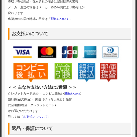
※取り寄せ商品・在庫切れの場合は翌日以降の出荷、
メーカー直送の場合はメーカー締め時間により出荷日が
変わります。
出荷後のお届け時期の目安は「
配送について
」
お支払いについて
＜＜ 主なお支払い方法は5種類 ＞＞
クレジットカード決済・ コンビニ後払い(
後払い.com
)
銀行振込(先振込)・ 郵便（ゆうちょ銀行）振替
代金引換(現金・クレジットカード)
がお選びいただけます！
詳しくは「
お支払いについて
」
返品・保証について