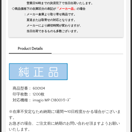
営業日16時までの決済完了で当日出荷いたします。
◇商品価格下の在庫区分の表記が
「メーカー品」
の場合
：メーカー倉庫より取り寄せ商品です。
直送または取寄せの対応となります。
メーカーにより締切時間が変わりますが、
当日出荷できるものも多数ございます。
Product Details
商品型番： 600104
印字枚数： 1200枚
対応機種： imagio MP C1800ｼﾘｰｽﾞ
※在庫不安定なため納期に1週間〜10日程度かかる場合がございま
す。
お急ぎの場合、ご注文前に納期のお問い合わせ頂ますようお願い
いたします。