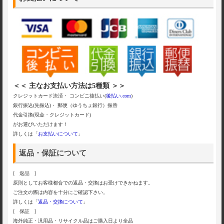
＜＜ 主なお支払い方法は5種類 ＞＞
クレジットカード決済・ コンビニ後払い(
後払い.com
)
銀行振込(先振込)・ 郵便（ゆうちょ銀行）振替
代金引換(現金・クレジットカード)
がお選びいただけます！
詳しくは「
お支払いについて
」
返品・保証について
[ 返品 ]
原則としてお客様都合での返品・交換はお受けできかねます。
ご注文の際は内容を十分にご確認下さい。
詳しくは「
返品・交換について
」
[ 保証 ]
海外純正・汎用品・リサイクル品はご購入日より全品