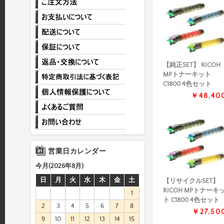
【純正SET】 RICOH
MPトナーキット
C1800 4色セット
￥48,40
営業日カレンダー
今月(2026年8月)
日
月
火
水
木
金
土
【リサイクルSET】
RICOH MPトナーキ
1
ト C1800 4色セット
2
3
4
5
6
7
8
￥27,50
9
10
11
12
13
14
15