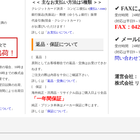
＜＜ 主なお支払い方法は5種類 ＞＞
✔ FAX
クレジットカード決済・ コンビニ後払い(
後払い.com
)
銀行振込(先振込)・ 郵便（ゆうちょ銀行）振替
受付時間 24
代金引換(現金・クレジットカード)
(対応は平日9～1
未満の
FAX：042-
がお選びいただけます！
詳しくは「
お支払いについて
」
✔ メー
返品・保証について
受付時間 24
(対応は平日9～1
問い合わせ
[ 返品 ]
原則としてお客様都合での返品・交換はお受けできか
の場合、16時ま
ねます。
16時までの株式会
ご注文の際は内容を十分にご確認下さい。
運営会社：
要です。
詳しくは「
返品・交換について
」
株式会社 
翌日以降の出荷、
[ 保証 ]
時間により出荷日
海外純正・汎用品・リサイクル品はご購入日より全品
「一年間保証」
純正・プリンタ本体はメーカー保証に準じます。
について
」
詳しくは「
保証について
」