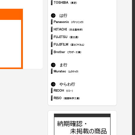
は行
ま行
やらわ行