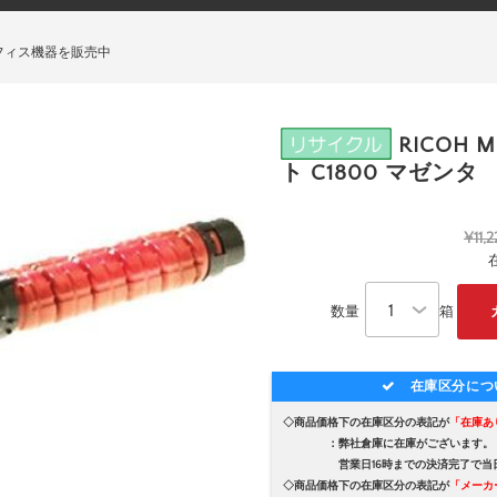
フィス機器を販売中
RICOH
ト C1800 マゼンタ
¥11,
数量
箱
在庫区分につ
◇商品価格下の在庫区分の表記が
「在庫あ
：弊社倉庫に在庫がございます。
営業日16時までの決済完了で当日
◇商品価格下の在庫区分の表記が
「メーカ