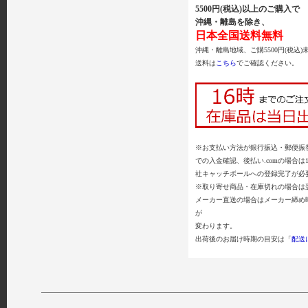
5500円(税込)以上のご購入で
沖縄・離島を除き、
日本全国送料無料
沖縄・離島地域、ご購5500円(税込)
送料は
こちら
でご確認ください。
※お支払い方法が銀行振込・郵便振替
での入金確認、後払い.comの場合は
社キャッチボールへの登録完了が必
※取り寄せ商品・在庫切れの場合は
メーカー直送の場合はメーカー締め
が
変わります。
出荷後のお届け時期の目安は「
配送