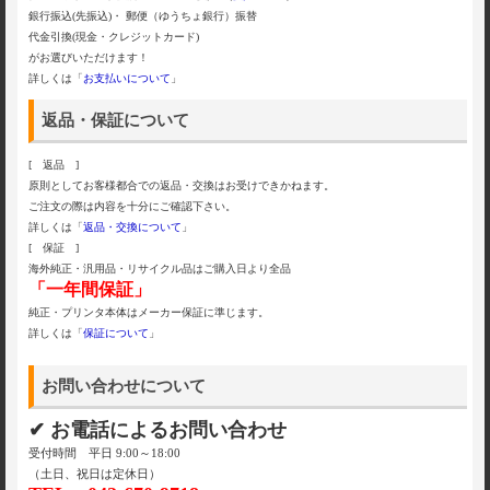
銀行振込(先振込)・ 郵便（ゆうちょ銀行）振替
代金引換(現金・クレジットカード)
がお選びいただけます！
詳しくは「
お支払いについて
」
返品・保証について
[ 返品 ]
原則としてお客様都合での返品・交換はお受けできかねます。
ご注文の際は内容を十分にご確認下さい。
詳しくは「
返品・交換について
」
[ 保証 ]
海外純正・汎用品・リサイクル品はご購入日より全品
「一年間保証」
純正・プリンタ本体はメーカー保証に準じます。
詳しくは「
保証について
」
お問い合わせについて
✔ お電話によるお問い合わせ
受付時間 平日 9:00～18:00
（土日、祝日は定休日）