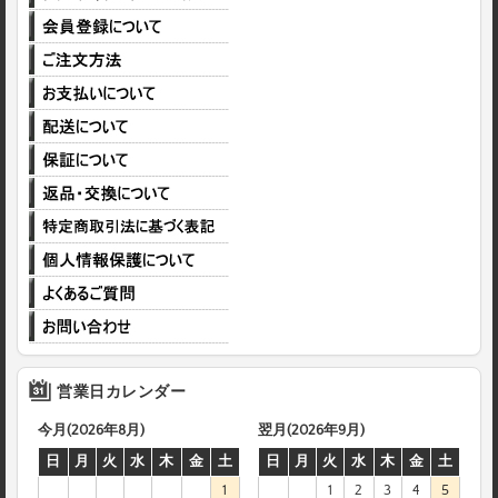
営業日カレンダー
今月(2026年8月)
翌月(2026年9月)
日
月
火
水
木
金
土
日
月
火
水
木
金
土
1
1
2
3
4
5