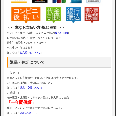
＜＜ 主なお支払い方法は5種類 ＞＞
クレジットカード決済・ コンビニ後払い(
後払い.com
)
銀行振込(先振込)・ 郵便（ゆうちょ銀行）振替
代金引換(現金・クレジットカード)
がお選びいただけます！
詳しくは「
お支払いについて
」
返品・保証について
[ 返品 ]
原則としてお客様都合での返品・交換はお受けできかねます。
ご注文の際は内容を十分にご確認下さい。
詳しくは「
返品・交換について
」
[ 保証 ]
海外純正・汎用品・リサイクル品はご購入日より全品
「一年間保証」
純正・プリンタ本体はメーカー保証に準じます。
詳しくは「
保証について
」