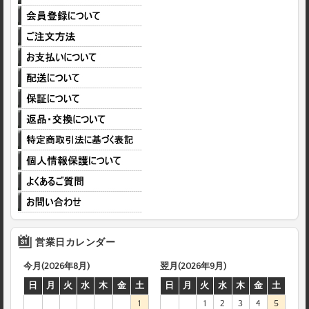
営業日カレンダー
今月(2026年8月)
翌月(2026年9月)
日
月
火
水
木
金
土
日
月
火
水
木
金
土
1
1
2
3
4
5