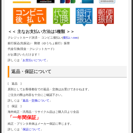
＜＜ 主なお支払い方法は5種類 ＞＞
クレジットカード決済・ コンビニ後払い(
後払い.com
)
銀行振込(先振込)・ 郵便（ゆうちょ銀行）振替
代金引換(現金・クレジットカード)
がお選びいただけます！
詳しくは「
お支払いについて
」
返品・保証について
[ 返品 ]
原則としてお客様都合での返品・交換はお受けできかねます。
ご注文の際は内容を十分にご確認下さい。
詳しくは「
返品・交換について
」
[ 保証 ]
海外純正・汎用品・リサイクル品はご購入日より全品
「一年間保証」
純正・プリンタ本体はメーカー保証に準じます。
詳しくは「
保証について
」