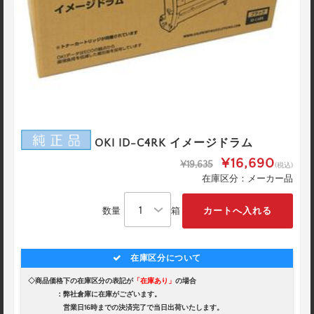
OKI ID-C4RK イメージドラム
¥16,690
¥19,635
(税込)
在庫区分：メーカー品
数量
箱
在庫区分について
◇商品価格下の在庫区分の表記が
「在庫あり」
の場合
：弊社倉庫に在庫がございます。
営業日16時までの決済完了で当日出荷いたします。