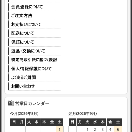
営業日カレンダー
今月(2026年8月)
翌月(2026年9月)
日
月
火
水
木
金
土
日
月
火
水
木
金
土
1
1
2
3
4
5