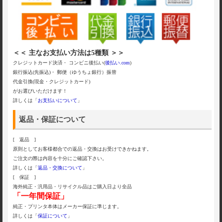
＜＜ 主なお支払い方法は5種類 ＞＞
クレジットカード決済・ コンビニ後払い(
後払い.com
)
銀行振込(先振込)・ 郵便（ゆうちょ銀行）振替
代金引換(現金・クレジットカード)
がお選びいただけます！
詳しくは「
お支払いについて
」
返品・保証について
[ 返品 ]
原則としてお客様都合での返品・交換はお受けできかねます。
ご注文の際は内容を十分にご確認下さい。
詳しくは「
返品・交換について
」
[ 保証 ]
海外純正・汎用品・リサイクル品はご購入日より全品
「一年間保証」
純正・プリンタ本体はメーカー保証に準じます。
詳しくは「
保証について
」