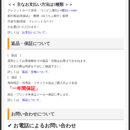
＜＜ 主なお支払い方法は5種類 ＞＞
クレジットカード決済・ コンビニ後払い(
後払い.com
)
銀行振込(先振込)・ 郵便（ゆうちょ銀行）振替
代金引換(現金・クレジットカード)
がお選びいただけます！
詳しくは「
お支払いについて
」
返品・保証について
[ 返品 ]
原則としてお客様都合での返品・交換はお受けできかねます。
ご注文の際は内容を十分にご確認下さい。
詳しくは「
返品・交換について
」
[ 保証 ]
海外純正・汎用品・リサイクル品はご購入日より全品
「一年間保証」
純正・プリンタ本体はメーカー保証に準じます。
詳しくは「
保証について
」
お問い合わせについて
✔ お電話によるお問い合わせ