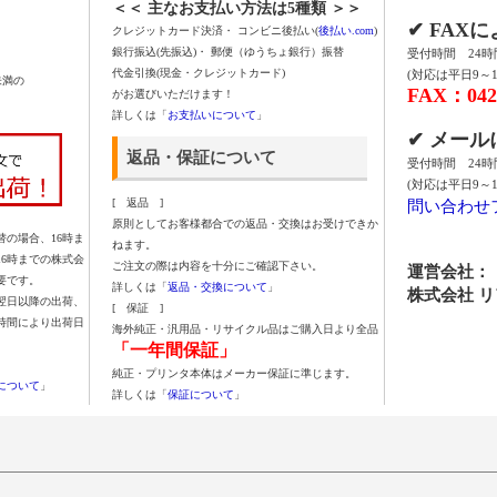
＜＜ 主なお支払い方法は5種類 ＞＞
✔ FAX
クレジットカード決済・ コンビニ後払い(
後払い.com
)
銀行振込(先振込)・ 郵便（ゆうちょ銀行）振替
受付時間 24
代金引換(現金・クレジットカード)
(対応は平日9～1
未満の
FAX：042-
がお選びいただけます！
詳しくは「
お支払いについて
」
✔ メー
返品・保証について
受付時間 24
(対応は平日9～1
問い合わせ
[ 返品 ]
原則としてお客様都合での返品・交換はお受けできか
の場合、16時ま
ねます。
16時までの株式会
ご注文の際は内容を十分にご確認下さい。
運営会社：
要です。
詳しくは「
返品・交換について
」
株式会社 
翌日以降の出荷、
[ 保証 ]
時間により出荷日
海外純正・汎用品・リサイクル品はご購入日より全品
「一年間保証」
純正・プリンタ本体はメーカー保証に準じます。
について
」
詳しくは「
保証について
」