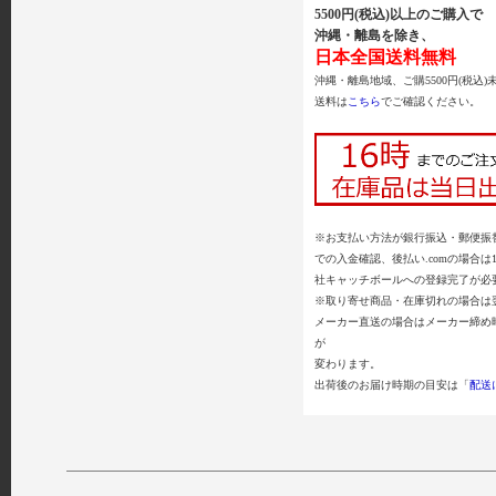
5500円(税込)以上のご購入で
沖縄・離島を除き、
日本全国送料無料
沖縄・離島地域、ご購5500円(税込)
送料は
こちら
でご確認ください。
※お支払い方法が銀行振込・郵便振替
での入金確認、後払い.comの場合は
社キャッチボールへの登録完了が必
※取り寄せ商品・在庫切れの場合は
メーカー直送の場合はメーカー締め
が
変わります。
出荷後のお届け時期の目安は「
配送