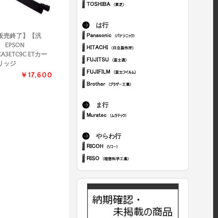
は行
販売終了】【汎
 EPSON
CA3ETC9C ETカー
リッジ
￥17,600
ま行
やらわ行