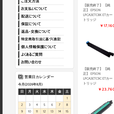
【販売終了】 【純
正】 EPSON
LPCA3ETC8K ETカー
トリッジ
￥17,16
【販売終了】 【純
正】 EPSON
営業日カレンダー
LPCA3ETC9C ETカー
トリッジ
今月(2026年8月)
￥23,76
日
月
火
水
木
金
土
1
2
3
4
5
6
7
8
9
10
11
12
13
14
15