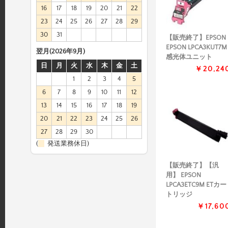
16
17
18
19
20
21
22
23
24
25
26
27
28
29
30
31
【販売終了】EPSON
EPSON LPCA3KUT7M
翌月(2026年9月)
感光体ユニット
日
月
火
水
木
金
土
￥20,24
1
2
3
4
5
6
7
8
9
10
11
12
13
14
15
16
17
18
19
20
21
22
23
24
25
26
27
28
29
30
(
発送業務休日)
【販売終了】【汎
用】 EPSON
LPCA3ETC9M ETカー
トリッジ
￥17,60