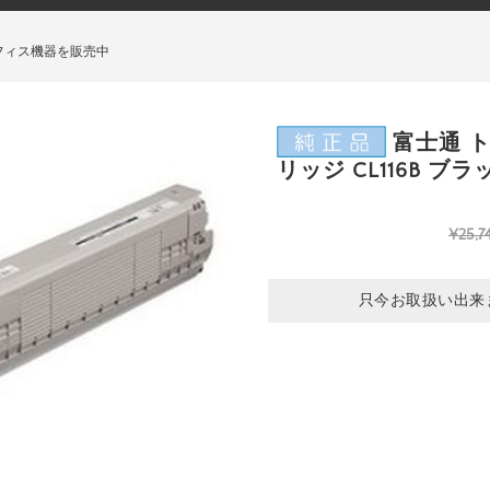
フィス機器を販売中
富士通 
リッジ CL116B ブラ
¥25,7
只今お取扱い出来