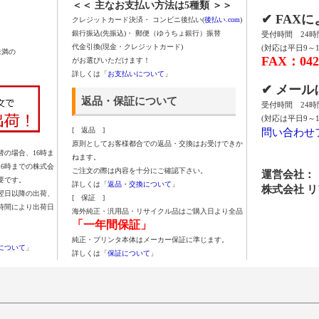
＜＜ 主なお支払い方法は5種類 ＞＞
✔ FAX
クレジットカード決済・ コンビニ後払い(
後払い.com
)
銀行振込(先振込)・ 郵便（ゆうちょ銀行）振替
受付時間 24
代金引換(現金・クレジットカード)
(対応は平日9～1
未満の
FAX：042-
がお選びいただけます！
詳しくは「
お支払いについて
」
✔ メー
返品・保証について
受付時間 24
(対応は平日9～1
問い合わせ
[ 返品 ]
原則としてお客様都合での返品・交換はお受けできか
の場合、16時ま
ねます。
16時までの株式会
ご注文の際は内容を十分にご確認下さい。
運営会社：
要です。
詳しくは「
返品・交換について
」
株式会社 
翌日以降の出荷、
[ 保証 ]
時間により出荷日
海外純正・汎用品・リサイクル品はご購入日より全品
「一年間保証」
純正・プリンタ本体はメーカー保証に準じます。
について
」
詳しくは「
保証について
」