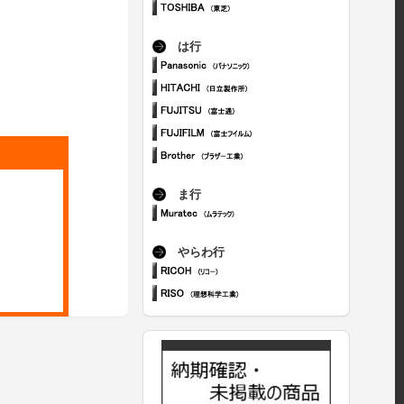
は行
ま行
やらわ行