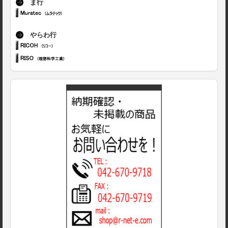
ま行
やらわ行