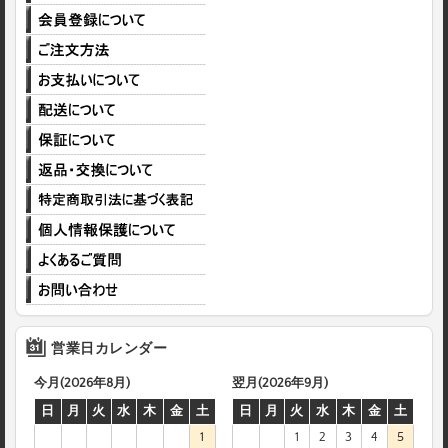
営業日カレンダー
今月(2026年8月)
翌月(2026年9月)
日
月
火
水
木
金
土
日
月
火
水
木
金
土
1
1
2
3
4
5