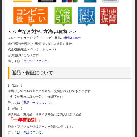
＜＜ 主なお支払い方法は5種類 ＞＞
クレジットカード決済・ コンビニ後払い(
後払い.com
)
銀行振込(先振込)・ 郵便（ゆうちょ銀行）振替
代金引換(現金・クレジットカード)
がお選びいただけます！
詳しくは「
お支払いについて
」
返品・保証について
[ 返品 ]
原則としてお客様都合での返品・交換はお受けできかねます。
ご注文の際は内容を十分にご確認下さい。
詳しくは「
返品・交換について
」
[ 保証 ]
海外純正・汎用品・リサイクル品はご購入日より全品
「一年間保証」
純正・プリンタ本体はメーカー保証に準じます。
詳しくは「
保証について
」