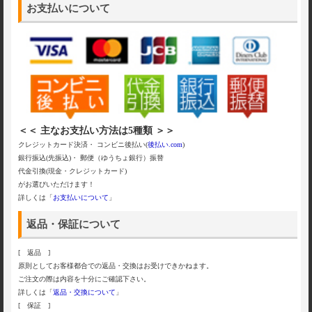
お支払いについて
＜＜ 主なお支払い方法は5種類 ＞＞
クレジットカード決済・ コンビニ後払い(
後払い.com
)
銀行振込(先振込)・ 郵便（ゆうちょ銀行）振替
代金引換(現金・クレジットカード)
がお選びいただけます！
詳しくは「
お支払いについて
」
返品・保証について
[ 返品 ]
原則としてお客様都合での返品・交換はお受けできかねます。
ご注文の際は内容を十分にご確認下さい。
詳しくは「
返品・交換について
」
[ 保証 ]