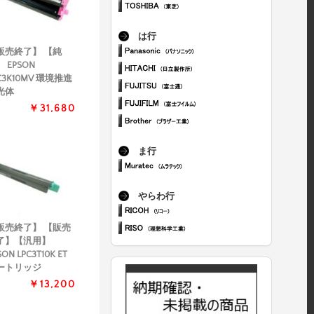
は行
販売終了】 【純
 EPSON
C3K10MV 環境推進
光体
￥31,680
ま行
やらわ行
販売終了】 【販売
了】【汎用】
SON LPC3T10K ET
ートリッジ
￥13,200