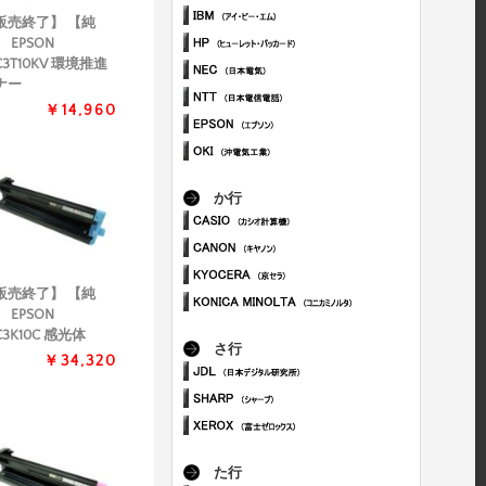
販売終了】 【純
 EPSON
C3T10KV 環境推進
ナー
￥14,960
か行
販売終了】 【純
 EPSON
C3K10C 感光体
さ行
￥34,320
た行