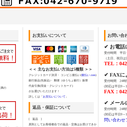
お支払いについて
お問い合
✔ お電
受付時間 平日 9:
（土日、祝日は
TEL：042-
＜＜ 主なお支払い方法は5種類 ＞＞
✔ FAX
クレジットカード決済・ コンビニ後払い(
後払い.com
)
銀行振込(先振込)・ 郵便（ゆうちょ銀行）振替
受付時間 24
代金引換(現金・クレジットカード)
(対応は平日9～1
未満の
FAX：042-
がお選びいただけます！
詳しくは「
お支払いについて
」
✔ メー
返品・保証について
受付時間 24
(対応は平日9～1
問い合わせ
[ 返品 ]
原則としてお客様都合での返品・交換はお受けできか