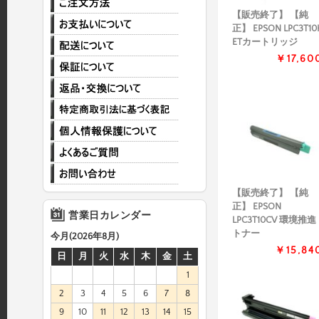
【販売終了】 【純
正】 EPSON LPC3T10
ETカートリッジ
￥17,60
【販売終了】 【純
正】 EPSON
営業日カレンダー
LPC3T10CV 環境推進
トナー
今月(2026年8月)
￥15,84
日
月
火
水
木
金
土
1
2
3
4
5
6
7
8
9
10
11
12
13
14
15