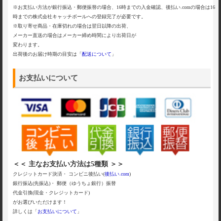
※お支払い方法が銀行振込・郵便振替の場合、16時までの入金確認、後払い.comの場合は16
時までの株式会社キャッチボールへの登録完了が必要です。
※取り寄せ商品・在庫切れの場合は翌日以降の出荷、
メーカー直送の場合はメーカー締め時間により出荷日が
変わります。
出荷後のお届け時期の目安は「
配送について
」
お支払いについて
＜＜ 主なお支払い方法は5種類 ＞＞
クレジットカード決済・ コンビニ後払い(
後払い.com
)
銀行振込(先振込)・ 郵便（ゆうちょ銀行）振替
代金引換(現金・クレジットカード)
がお選びいただけます！
詳しくは「
お支払いについて
」