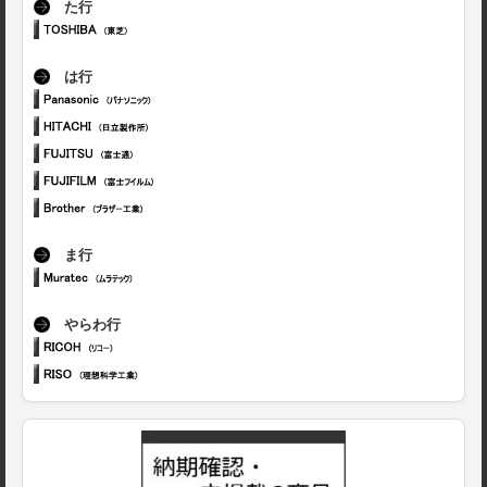
た行
は行
ま行
やらわ行