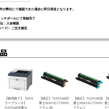
条件が弊社にて確認できた場合に即日発送となります。
キャッチボールにて登録完了
込：入金確認
カード)：ご注文確定
【販売終了】【A4カ
【純正】 FUJIFILM(旧
【純正】 FUJIFILM(旧
【純
ラープリンタ】
富士XEROX) CT351110
富士XEROX) CT351111
富士
FUJIFILM(旧富士
ドラム BK
ドラム C
ド