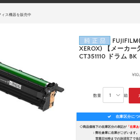
フィス機器を販売中
FUJIFIL
XEROX) 【メーカ
CT351110 ドラム BK
¥10,
数量
箱
在庫区分につ
◇商品価格下の在庫区分の表記が
「在庫あ
：弊社倉庫に在庫がございます。
営業日16時までの決済完了で当日