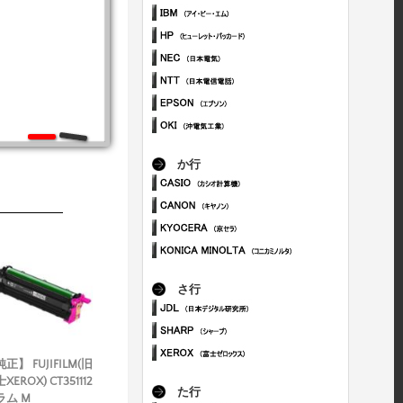
か行
さ行
正】 FUJIFILM(旧
XEROX) CT351112
た行
ラム M