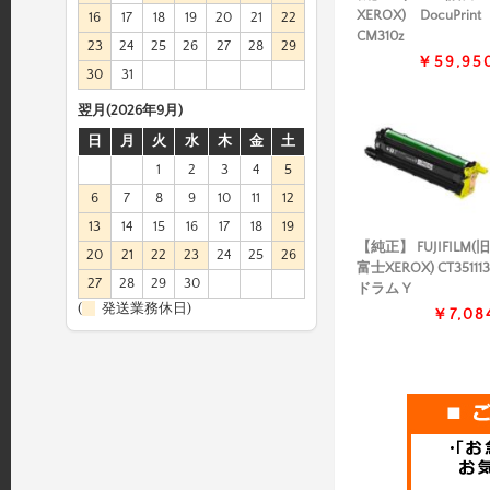
XEROX) DocuPrint
16
17
18
19
20
21
22
CM310z
23
24
25
26
27
28
29
￥59,95
30
31
翌月(2026年9月)
日
月
火
水
木
金
土
1
2
3
4
5
6
7
8
9
10
11
12
13
14
15
16
17
18
19
【純正】 FUJIFILM(旧
20
21
22
23
24
25
26
富士XEROX) CT351113
27
28
29
30
ドラム Y
(
発送業務休日)
￥7,08