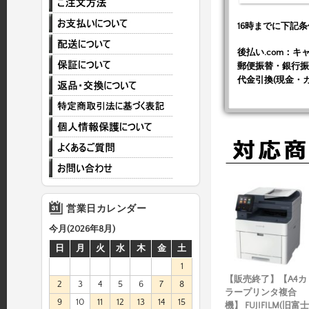
16時までに下記
後払い.com：
郵便振替・銀行振
代金引換(現金・
営業日カレンダー
今月(2026年8月)
日
月
火
水
木
金
土
1
【販売終了】【A4カ
2
3
4
5
6
7
8
ラープリンタ複合
9
10
11
12
13
14
15
機】 FUJIFILM(旧富士