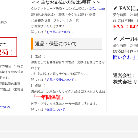
＜＜ 主なお支払い方法は5種類 ＞＞
✔ FAX
クレジットカード決済・ コンビニ後払い(
後払い.com
)
銀行振込(先振込)・ 郵便（ゆうちょ銀行）振替
受付時間 24
代金引換(現金・クレジットカード)
(対応は平日9～1
未満の
FAX：042-
がお選びいただけます！
詳しくは「
お支払いについて
」
✔ メー
返品・保証について
受付時間 24
(対応は平日9～1
問い合わせ
[ 返品 ]
原則としてお客様都合での返品・交換はお受けできか
の場合、16時ま
ねます。
16時までの株式会
ご注文の際は内容を十分にご確認下さい。
運営会社：
要です。
詳しくは「
返品・交換について
」
株式会社 
翌日以降の出荷、
[ 保証 ]
時間により出荷日
海外純正・汎用品・リサイクル品はご購入日より全品
「一年間保証」
純正・プリンタ本体はメーカー保証に準じます。
について
」
詳しくは「
保証について
」