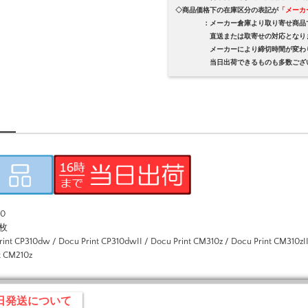
◇商品価格下の在庫区分の表記が
「メーカ
：メーカー倉庫より取り寄せ商品
直送または取寄せの対応となり
メーカーにより締切時間が変わり
当日出荷できるものも多数ござい
0
枚
310dw / Docu Print CP310dwII / Docu Print CM310z / Docu Print CM310zII 
t CM210z
即日発送について