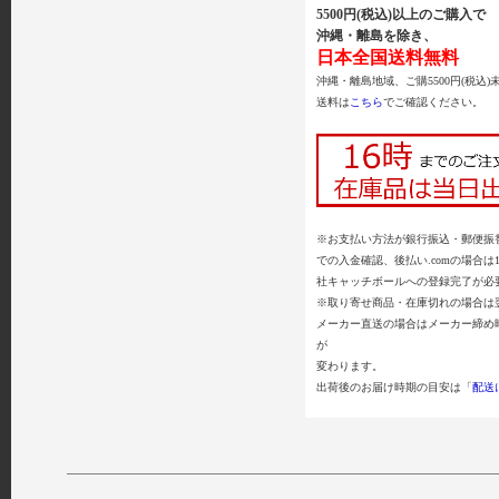
5500円(税込)以上のご購入で
沖縄・離島を除き、
日本全国送料無料
沖縄・離島地域、ご購5500円(税込)
送料は
こちら
でご確認ください。
※お支払い方法が銀行振込・郵便振替
での入金確認、後払い.comの場合は
社キャッチボールへの登録完了が必
※取り寄せ商品・在庫切れの場合は
メーカー直送の場合はメーカー締め
が
変わります。
出荷後のお届け時期の目安は「
配送