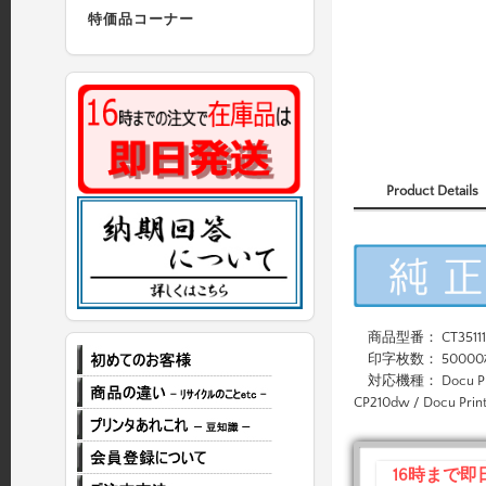
特価品コーナー
Product Details
商品型番： CT35111
印字枚数： 50000
対応機種： Docu Print CP
CP210dw / Docu Prin
16時まで