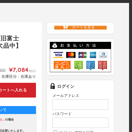
カートを見る
M(旧富士
ー欠品中】
¥7,084
120
(税込)
在庫区分：在庫あり
ログイン
メールアドレス
いて
パスワード
り」
の場合
出荷いたします。