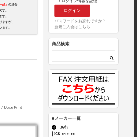
ログイン情報を記憶
ー品」
の場合
です。
ます。
パスワードをお忘れですか ?
ますが、
新規ご入会はこちら
ます。
商品検索
/ Docu Print
■メーカー一覧
あ行