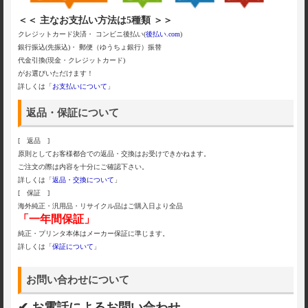
＜＜ 主なお支払い方法は5種類 ＞＞
クレジットカード決済・ コンビニ後払い(
後払い.com
)
銀行振込(先振込)・ 郵便（ゆうちょ銀行）振替
代金引換(現金・クレジットカード)
がお選びいただけます！
詳しくは「
お支払いについて
」
返品・保証について
[ 返品 ]
原則としてお客様都合での返品・交換はお受けできかねます。
ご注文の際は内容を十分にご確認下さい。
詳しくは「
返品・交換について
」
[ 保証 ]
海外純正・汎用品・リサイクル品はご購入日より全品
「一年間保証」
純正・プリンタ本体はメーカー保証に準じます。
詳しくは「
保証について
」
お問い合わせについて
✔ お電話によるお問い合わせ