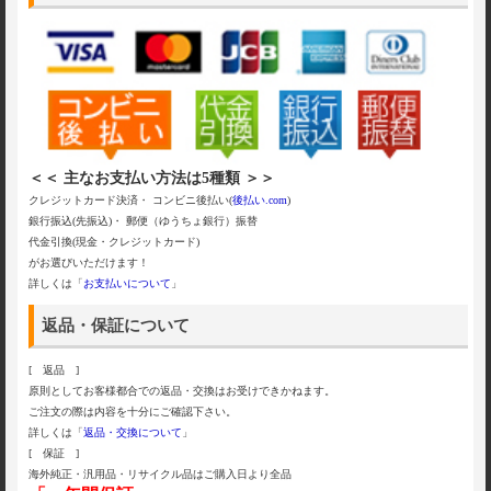
＜＜ 主なお支払い方法は5種類 ＞＞
クレジットカード決済・ コンビニ後払い(
後払い.com
)
銀行振込(先振込)・ 郵便（ゆうちょ銀行）振替
代金引換(現金・クレジットカード)
がお選びいただけます！
詳しくは「
お支払いについて
」
返品・保証について
[ 返品 ]
原則としてお客様都合での返品・交換はお受けできかねます。
ご注文の際は内容を十分にご確認下さい。
詳しくは「
返品・交換について
」
[ 保証 ]
海外純正・汎用品・リサイクル品はご購入日より全品