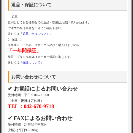
返品・保証について
[ 返品 ]
原則としてお客様都合での返品・交換はお受けできかねます。
ご注文の際は内容を十分にご確認下さい。
詳しくは「
返品・交換について
」
[ 保証 ]
海外純正・汎用品・リサイクル品はご購入日より全品
「一年間保証」
純正・プリンタ本体はメーカー保証に準じます。
詳しくは「
保証について
」
お問い合わせについて
✔ お電話によるお問い合わせ
受付時間 平日 9:00～18:00
（土日、祝日は定休日）
TEL：042-670-9718
✔ FAXによるお問い合わせ
受付時間 24時間年中無休
(対応は平日9～18時)