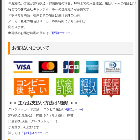
※お支払い方法が銀行振込・郵便振替の場合、16時までの入金確認、後払い.comの場合は16
時までの株式会社キャッチボールへの登録完了が必要です。
※取り寄せ商品・在庫切れの場合は翌日以降の出荷、
メーカー直送の場合はメーカー締め時間により出荷日が
変わります。
出荷後のお届け時期の目安は「
配送について
」
お支払いについて
＜＜ 主なお支払い方法は5種類 ＞＞
クレジットカード決済・ コンビニ後払い(
後払い.com
)
銀行振込(先振込)・ 郵便（ゆうちょ銀行）振替
代金引換(現金・クレジットカード)
がお選びいただけます！
詳しくは「
お支払いについて
」