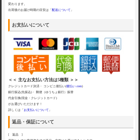
変わります。
出荷後のお届け時期の目安は「
配送について
」
お支払いについて
＜＜ 主なお支払い方法は5種類 ＞＞
クレジットカード決済・ コンビニ後払い(
後払い.com
)
銀行振込(先振込)・ 郵便（ゆうちょ銀行）振替
代金引換(現金・クレジットカード)
がお選びいただけます！
詳しくは「
お支払いについて
」
返品・保証について
[ 返品 ]