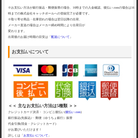
※お支払い方法が銀行振込・郵便振替の場合、16時までの入金確認、後払い.comの場合は16
時までの株式会社キャッチボールへの登録完了が必要です。
※取り寄せ商品・在庫切れの場合は翌日以降の出荷、
メーカー直送の場合はメーカー締め時間により出荷日が
変わります。
出荷後のお届け時期の目安は「
配送について
」
お支払いについて
＜＜ 主なお支払い方法は5種類 ＞＞
クレジットカード決済・ コンビニ後払い(
後払い.com
)
銀行振込(先振込)・ 郵便（ゆうちょ銀行）振替
代金引換(現金・クレジットカード)
がお選びいただけます！
詳しくは「
お支払いについて
」