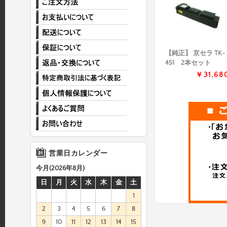
【純正】 京セラ TK-
451 2本セット
￥31,68
営業日カレンダー
今月(2026年8月)
日
月
火
水
木
金
土
1
2
3
4
5
6
7
8
9
10
11
12
13
14
15