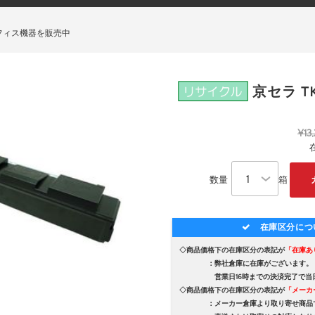
フィス機器を販売中
京セラ TK
¥13
数量
箱
在庫区分につ
◇商品価格下の在庫区分の表記が
「在庫あ
：弊社倉庫に在庫がございます。
営業日16時までの決済完了で当日
◇商品価格下の在庫区分の表記が
「メーカ
：メーカー倉庫より取り寄せ商品