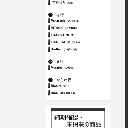
は行
ま行
やらわ行