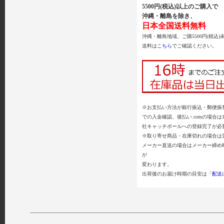
5500円(税込)以上のご購入で
沖縄・離島を除き、
日本全国送料無料
沖縄・離島地域、ご購5500円(税込)
送料は
こちら
でご確認ください。
※お支払い方法が銀行振込・郵便振替
での入金確認、後払い.comの場合は
社キャッチボールへの登録完了が必
※取り寄せ商品・在庫切れの場合は
メーカー直送の場合はメーカー締め
が
変わります。
出荷後のお届け時期の目安は「
配送