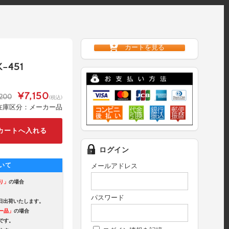
カートを見る
-451
¥7,150
,200
(税込)
在庫区分：メーカー品
ログイン
いて
メールアドレス
り」
の場合
パスワード
出荷いたします。
ー品」
の場合
です。