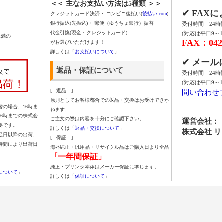
＜＜ 主なお支払い方法は5種類 ＞＞
✔ FAX
クレジットカード決済・ コンビニ後払い(
後払い.com
)
銀行振込(先振込)・ 郵便（ゆうちょ銀行）振替
受付時間 24
代金引換(現金・クレジットカード)
(対応は平日9～1
未満の
FAX：042-
がお選びいただけます！
詳しくは「
お支払いについて
」
✔ メー
返品・保証について
受付時間 24
(対応は平日9～1
問い合わせ
[ 返品 ]
原則としてお客様都合での返品・交換はお受けできか
の場合、16時ま
ねます。
16時までの株式会
ご注文の際は内容を十分にご確認下さい。
運営会社：
要です。
詳しくは「
返品・交換について
」
株式会社 
翌日以降の出荷、
[ 保証 ]
時間により出荷日
海外純正・汎用品・リサイクル品はご購入日より全品
「一年間保証」
純正・プリンタ本体はメーカー保証に準じます。
について
」
詳しくは「
保証について
」