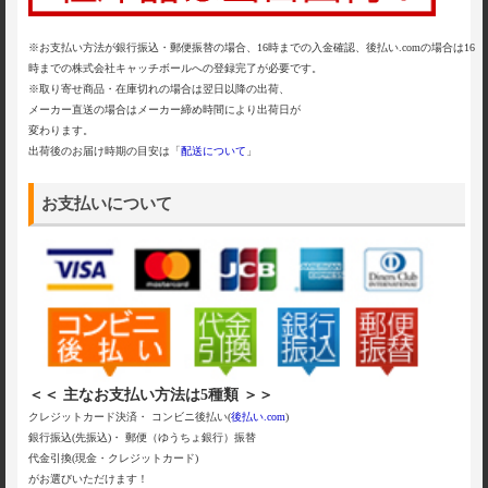
※お支払い方法が銀行振込・郵便振替の場合、16時までの入金確認、後払い.comの場合は16
時までの株式会社キャッチボールへの登録完了が必要です。
※取り寄せ商品・在庫切れの場合は翌日以降の出荷、
メーカー直送の場合はメーカー締め時間により出荷日が
変わります。
出荷後のお届け時期の目安は「
配送について
」
お支払いについて
＜＜ 主なお支払い方法は5種類 ＞＞
クレジットカード決済・ コンビニ後払い(
後払い.com
)
銀行振込(先振込)・ 郵便（ゆうちょ銀行）振替
代金引換(現金・クレジットカード)
がお選びいただけます！