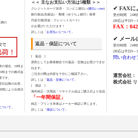
＜＜ 主なお支払い方法は5種類 ＞＞
✔ FAX
クレジットカード決済・ コンビニ後払い(
後払い.com
)
銀行振込(先振込)・ 郵便（ゆうちょ銀行）振替
受付時間 24
代金引換(現金・クレジットカード)
(対応は平日9～1
未満の
FAX：042-
がお選びいただけます！
詳しくは「
お支払いについて
」
✔ メー
返品・保証について
受付時間 24
(対応は平日9～1
問い合わせ
[ 返品 ]
原則としてお客様都合での返品・交換はお受けできか
の場合、16時ま
ねます。
16時までの株式会
ご注文の際は内容を十分にご確認下さい。
運営会社：
要です。
詳しくは「
返品・交換について
」
株式会社 
翌日以降の出荷、
[ 保証 ]
時間により出荷日
海外純正・汎用品・リサイクル品はご購入日より全品
「一年間保証」
純正・プリンタ本体はメーカー保証に準じます。
について
」
詳しくは「
保証について
」