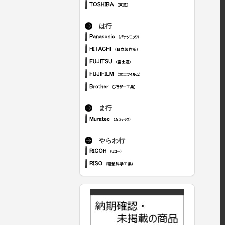
は行
ま行
やらわ行