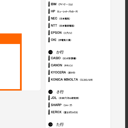
か行
さ行
た行