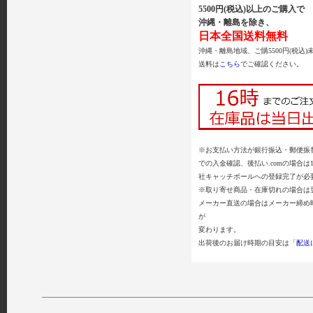
5500円(税込)以上のご購入で
沖縄・離島を除き、
日本全国送料無料
沖縄・離島地域、ご購5500円(税込)
送料は
こちら
でご確認ください。
※お支払い方法が銀行振込・郵便振替
での入金確認、後払い.comの場合は
社キャッチボールへの登録完了が必
※取り寄せ商品・在庫切れの場合は
メーカー直送の場合はメーカー締め
が
変わります。
出荷後のお届け時期の目安は「
配送