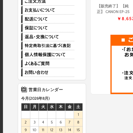
【販売終了】 【純
正】 CANON EP-25
￥8,65
営業日カレンダー
今月(2026年8月)
日
月
火
水
木
金
土
1
2
3
4
5
6
7
8
9
10
11
12
13
14
15