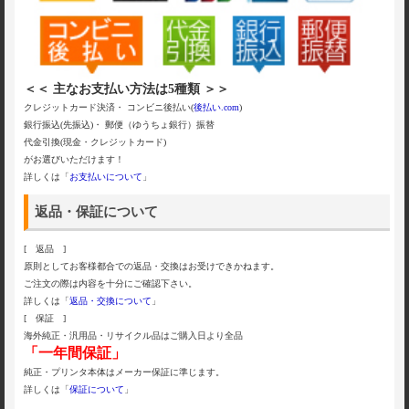
＜＜ 主なお支払い方法は5種類 ＞＞
クレジットカード決済・ コンビニ後払い(
後払い.com
)
銀行振込(先振込)・ 郵便（ゆうちょ銀行）振替
代金引換(現金・クレジットカード)
がお選びいただけます！
詳しくは「
お支払いについて
」
返品・保証について
[ 返品 ]
原則としてお客様都合での返品・交換はお受けできかねます。
ご注文の際は内容を十分にご確認下さい。
詳しくは「
返品・交換について
」
[ 保証 ]
海外純正・汎用品・リサイクル品はご購入日より全品
「一年間保証」
純正・プリンタ本体はメーカー保証に準じます。
詳しくは「
保証について
」