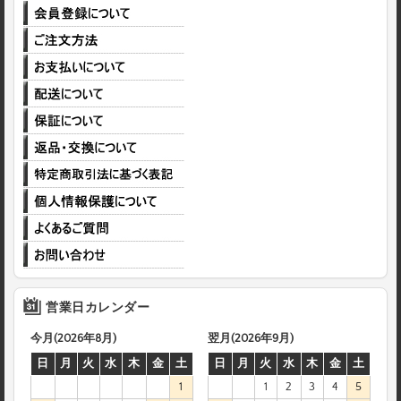
営業日カレンダー
今月(2026年8月)
翌月(2026年9月)
日
月
火
水
木
金
土
日
月
火
水
木
金
土
1
1
2
3
4
5