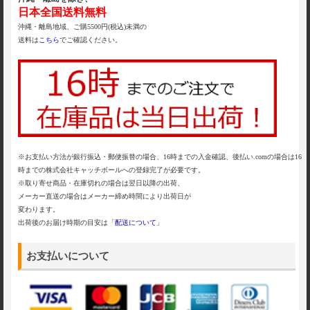
日本全国送料無料
沖縄・離島地域、ご購5500円(税込)未満の
送料は
こちら
でご確認ください。
※お支払い方法が銀行振込・郵便振替の場合、16時までの入金確認、後払い.comの場合は16
時までの株式会社キャッチボールへの登録完了が必要です。
※取り寄せ商品・在庫切れの場合は翌日以降の出荷、
メーカー直送の場合はメーカー締め時間により出荷日が
変わります。
出荷後のお届け時期の目安は「
配送について
」
お支払いについて