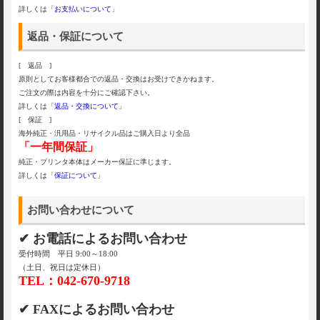
詳しくは「
お支払いについて
」
返品・保証について
[ 返品 ]
原則としてお客様都合での返品・交換はお受けできかねます。
ご注文の際は内容を十分にご確認下さい。
詳しくは「
返品・交換について
」
[ 保証 ]
海外純正・汎用品・リサイクル品はご購入日より全品
「一年間保証」
純正・プリンタ本体はメーカー保証に準じます。
詳しくは「
保証について
」
お問い合わせについて
✔ お電話によるお問い合わせ
受付時間 平日 9:00～18:00
（土日、祝日は定休日）
TEL：042-670-9718
✔ FAXによるお問い合わせ