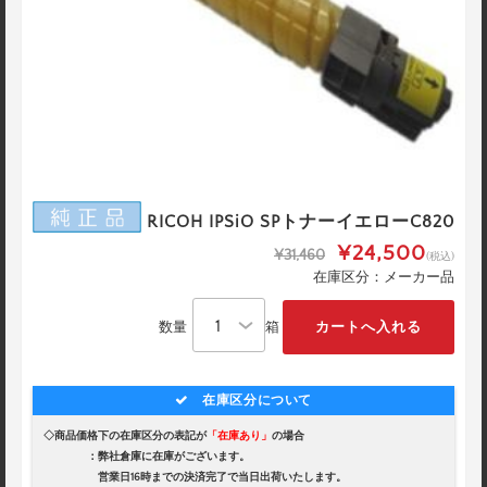
RICOH IPSiO SPトナーイエローC820
¥24,500
¥31,460
(税込)
在庫区分：メーカー品
数量
箱
在庫区分について
◇商品価格下の在庫区分の表記が
「在庫あり」
の場合
：弊社倉庫に在庫がございます。
営業日16時までの決済完了で当日出荷いたします。