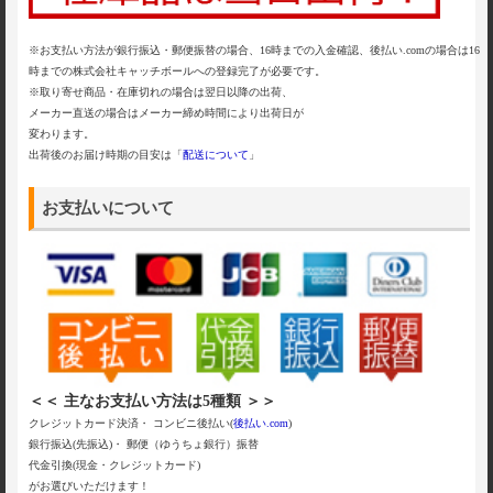
※お支払い方法が銀行振込・郵便振替の場合、16時までの入金確認、後払い.comの場合は16
時までの株式会社キャッチボールへの登録完了が必要です。
※取り寄せ商品・在庫切れの場合は翌日以降の出荷、
メーカー直送の場合はメーカー締め時間により出荷日が
変わります。
出荷後のお届け時期の目安は「
配送について
」
お支払いについて
＜＜ 主なお支払い方法は5種類 ＞＞
クレジットカード決済・ コンビニ後払い(
後払い.com
)
銀行振込(先振込)・ 郵便（ゆうちょ銀行）振替
代金引換(現金・クレジットカード)
がお選びいただけます！