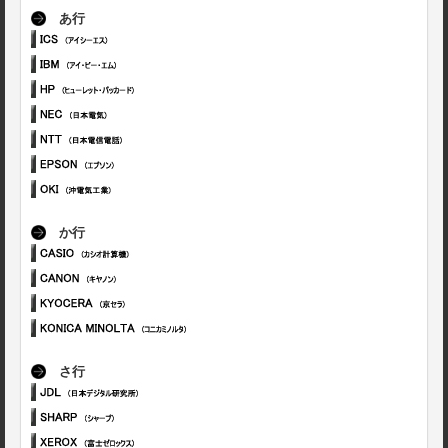
あ行
か行
さ行