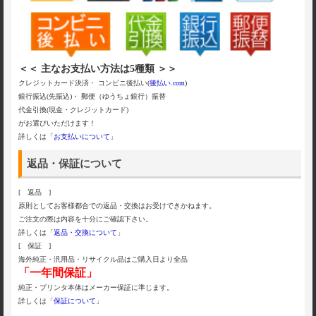
＜＜ 主なお支払い方法は5種類 ＞＞
クレジットカード決済・ コンビニ後払い(
後払い.com
)
銀行振込(先振込)・ 郵便（ゆうちょ銀行）振替
代金引換(現金・クレジットカード)
がお選びいただけます！
詳しくは「
お支払いについて
」
返品・保証について
[ 返品 ]
原則としてお客様都合での返品・交換はお受けできかねます。
ご注文の際は内容を十分にご確認下さい。
詳しくは「
返品・交換について
」
[ 保証 ]
海外純正・汎用品・リサイクル品はご購入日より全品
「一年間保証」
純正・プリンタ本体はメーカー保証に準じます。
詳しくは「
保証について
」