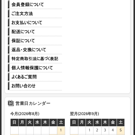
営業日カレンダー
今月(2026年8月)
翌月(2026年9月)
日
月
火
水
木
金
土
日
月
火
水
木
金
土
1
1
2
3
4
5