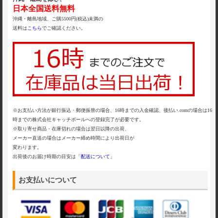
日本全国送料無料
沖縄・離島地域、ご購5500円(税込)未満の
送料は
こちら
でご確認ください。
※お支払い方法が銀行振込・郵便振替の場合、16時までの入金確認、後払い.comの場合は16
時までの株式会社キャッチボールへの登録完了が必要です。
※取り寄せ商品・在庫切れの場合は翌日以降の出荷、
メーカー直送の場合はメーカー締め時間により出荷日が
変わります。
出荷後のお届け時期の目安は「
配送について
」
お支払いについて