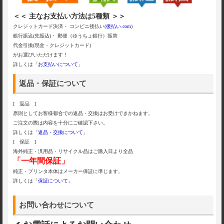
＜＜ 主なお支払い方法は5種類 ＞＞
クレジットカード決済・ コンビニ後払い(
後払い.com
)
銀行振込(先振込)・ 郵便（ゆうちょ銀行）振替
代金引換(現金・クレジットカード)
がお選びいただけます！
詳しくは「
お支払いについて
」
返品・保証について
[ 返品 ]
原則としてお客様都合での返品・交換はお受けできかねます。
ご注文の際は内容を十分にご確認下さい。
詳しくは「
返品・交換について
」
[ 保証 ]
海外純正・汎用品・リサイクル品はご購入日より全品
「一年間保証」
純正・プリンタ本体はメーカー保証に準じます。
詳しくは「
保証について
」
お問い合わせについて