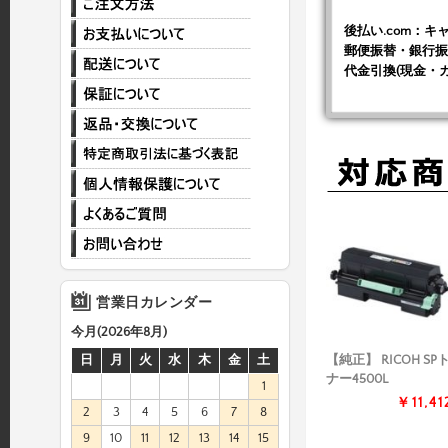
後払い.com：
郵便振替・銀行振
代金引換(現金・
営業日カレンダー
今月(2026年8月)
【純正】 RICOH SP
日
月
火
水
木
金
土
ナー4500L
1
￥11,41
2
3
4
5
6
7
8
9
10
11
12
13
14
15