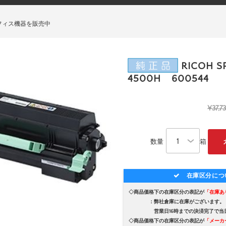
フィス機器を販売中
RICOH 
4500H 600544
¥37,7
数量
箱
在庫区分につ
◇商品価格下の在庫区分の表記が
「在庫あ
：弊社倉庫に在庫がございます。
営業日16時までの決済完了で当日
◇商品価格下の在庫区分の表記が
「メーカ