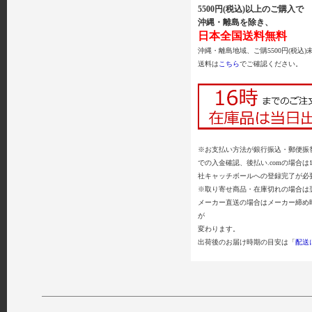
5500円(税込)以上のご購入で
沖縄・離島を除き、
日本全国送料無料
沖縄・離島地域、ご購5500円(税込)
送料は
こちら
でご確認ください。
※お支払い方法が銀行振込・郵便振替
での入金確認、後払い.comの場合は
社キャッチボールへの登録完了が必
※取り寄せ商品・在庫切れの場合は
メーカー直送の場合はメーカー締め
が
変わります。
出荷後のお届け時期の目安は「
配送