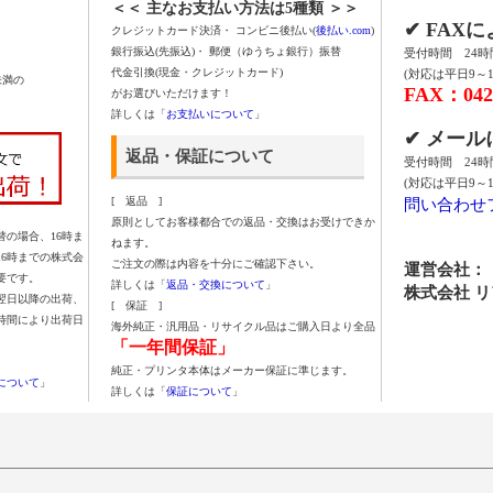
＜＜ 主なお支払い方法は5種類 ＞＞
✔ FAX
クレジットカード決済・ コンビニ後払い(
後払い.com
)
銀行振込(先振込)・ 郵便（ゆうちょ銀行）振替
受付時間 24
代金引換(現金・クレジットカード)
(対応は平日9～1
未満の
FAX：042-
がお選びいただけます！
詳しくは「
お支払いについて
」
✔ メー
返品・保証について
受付時間 24
(対応は平日9～1
問い合わせ
[ 返品 ]
原則としてお客様都合での返品・交換はお受けできか
の場合、16時ま
ねます。
16時までの株式会
ご注文の際は内容を十分にご確認下さい。
運営会社：
要です。
詳しくは「
返品・交換について
」
株式会社 
翌日以降の出荷、
[ 保証 ]
時間により出荷日
海外純正・汎用品・リサイクル品はご購入日より全品
「一年間保証」
純正・プリンタ本体はメーカー保証に準じます。
について
」
詳しくは「
保証について
」