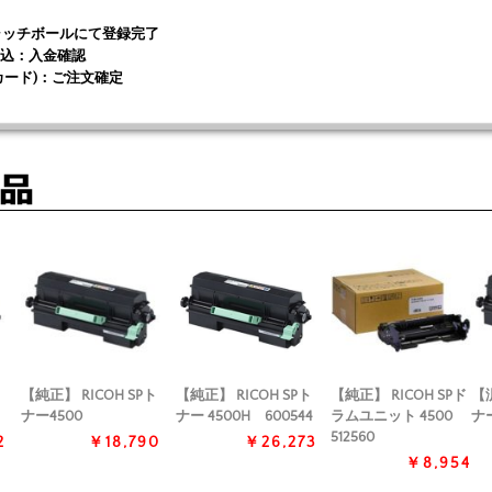
キャッチボールにて登録完了
込：入金確認
カード)：ご注文確定
ト
【純正】 RICOH SPト
【純正】 RICOH SPト
【純正】 RICOH SPド
【汎
ナー4500
ナー 4500H 600544
ラムユニット 4500
ナー
512560
2
￥18,790
￥26,273
￥8,954