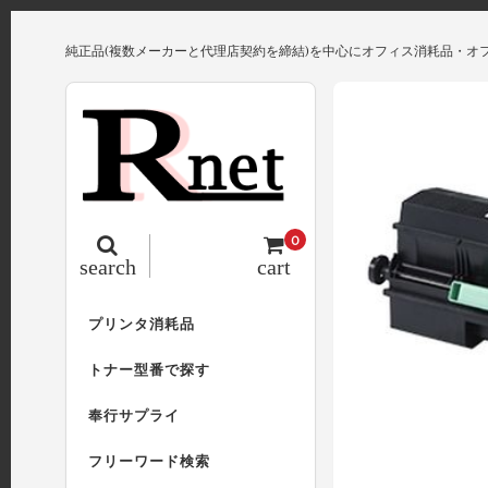
純正品(複数メーカーと代理店契約を締結)を中心にオフィス消耗品・オ
0
search
cart
プリンタ消耗品
トナー型番で探す
奉行サプライ
フリーワード検索