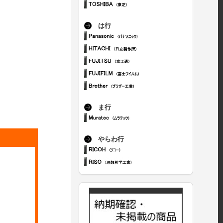
は行
ま行
やらわ行