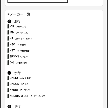
■メーカー一覧
あ行
か行
さ行