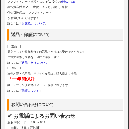
クレジットカード決済・ コンビニ後払い(
後払い.com
)
銀行振込(先振込)・ 郵便（ゆうちょ銀行）振替
代金引換(現金・クレジットカード)
がお選びいただけます！
詳しくは「
お支払いについて
」
返品・保証について
[ 返品 ]
原則としてお客様都合での返品・交換はお受けできかねます。
ご注文の際は内容を十分にご確認下さい。
詳しくは「
返品・交換について
」
[ 保証 ]
海外純正・汎用品・リサイクル品はご購入日より全品
「一年間保証」
純正・プリンタ本体はメーカー保証に準じます。
詳しくは「
保証について
」
お問い合わせについて
✔ お電話によるお問い合わせ
受付時間 平日 9:00～18:00
（土日、祝日は定休日）