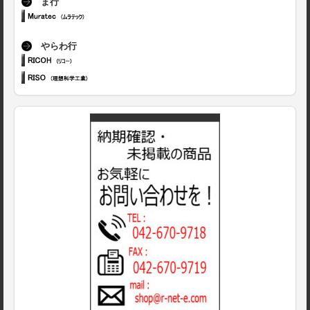
ま行
やらわ行