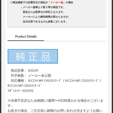
◇商品価格下の在庫区分の表記が
「メーカー品」
の場合
：メーカー倉庫より取り寄せ商品です。
直送または取寄せの対応となります。
メーカーにより締切時間が変わりますが、
当日出荷できるものも多数ございます。
Product Details
商品型番： 600241
印字枚数： メーカー未公開
対応機種： RICOH MP C4503ｼﾘｰｽﾞ / RICOH MP C5503ｼﾘｰｽﾞ /
RICOH MP C6003ｼﾘｰｽﾞ
ｽﾎﾟｯﾄﾄﾅｰ 600245
※在庫不安定なため納期に1週間〜10日程度かかる場合がございま
す。
お急ぎの場合、ご注文前に納期のお問い合わせ頂ますようお願い