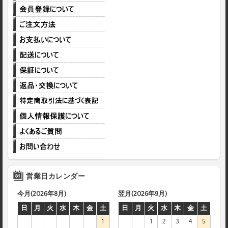
営業日カレンダー
今月(2026年8月)
翌月(2026年9月)
日
月
火
水
木
金
土
日
月
火
水
木
金
土
1
1
2
3
4
5