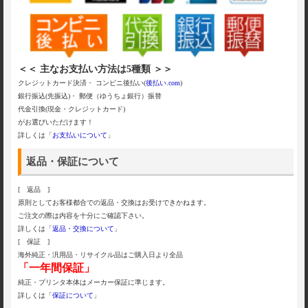
＜＜ 主なお支払い方法は5種類 ＞＞
クレジットカード決済・ コンビニ後払い(
後払い.com
)
銀行振込(先振込)・ 郵便（ゆうちょ銀行）振替
代金引換(現金・クレジットカード)
がお選びいただけます！
詳しくは「
お支払いについて
」
返品・保証について
[ 返品 ]
原則としてお客様都合での返品・交換はお受けできかねます。
ご注文の際は内容を十分にご確認下さい。
詳しくは「
返品・交換について
」
[ 保証 ]
海外純正・汎用品・リサイクル品はご購入日より全品
「一年間保証」
純正・プリンタ本体はメーカー保証に準じます。
詳しくは「
保証について
」