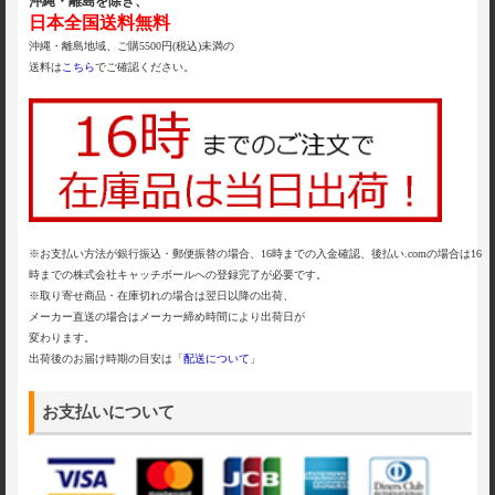
沖縄・離島を除き、
日本全国送料無料
沖縄・離島地域、ご購5500円(税込)未満の
送料は
こちら
でご確認ください。
※お支払い方法が銀行振込・郵便振替の場合、16時までの入金確認、後払い.comの場合は16
時までの株式会社キャッチボールへの登録完了が必要です。
※取り寄せ商品・在庫切れの場合は翌日以降の出荷、
メーカー直送の場合はメーカー締め時間により出荷日が
変わります。
出荷後のお届け時期の目安は「
配送について
」
お支払いについて