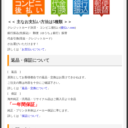
＜＜ 主なお支払い方法は5種類 ＞＞
クレジットカード決済・ コンビニ後払い(
後払い.com
)
銀行振込(先振込)・ 郵便（ゆうちょ銀行）振替
代金引換(現金・クレジットカード)
がお選びいただけます！
詳しくは「
お支払いについて
」
返品・保証について
[ 返品 ]
原則としてお客様都合での返品・交換はお受けできかねます。
ご注文の際は内容を十分にご確認下さい。
詳しくは「
返品・交換について
」
[ 保証 ]
海外純正・汎用品・リサイクル品はご購入日より全品
「一年間保証」
純正・プリンタ本体はメーカー保証に準じます。
詳しくは「
保証について
」