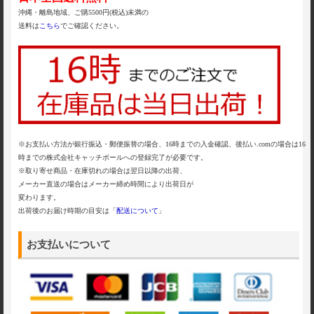
沖縄・離島地域、ご購5500円(税込)未満の
送料は
こちら
でご確認ください。
※お支払い方法が銀行振込・郵便振替の場合、16時までの入金確認、後払い.comの場合は16
時までの株式会社キャッチボールへの登録完了が必要です。
※取り寄せ商品・在庫切れの場合は翌日以降の出荷、
メーカー直送の場合はメーカー締め時間により出荷日が
変わります。
出荷後のお届け時期の目安は「
配送について
」
お支払いについて