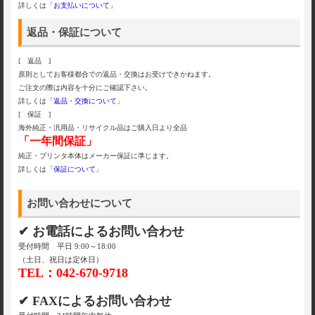
詳しくは「
お支払いについて
」
返品・保証について
[ 返品 ]
原則としてお客様都合での返品・交換はお受けできかねます。
ご注文の際は内容を十分にご確認下さい。
詳しくは「
返品・交換について
」
[ 保証 ]
海外純正・汎用品・リサイクル品はご購入日より全品
「一年間保証」
純正・プリンタ本体はメーカー保証に準じます。
詳しくは「
保証について
」
お問い合わせについて
✔ お電話によるお問い合わせ
受付時間 平日 9:00～18:00
（土日、祝日は定休日）
TEL：042-670-9718
✔ FAXによるお問い合わせ