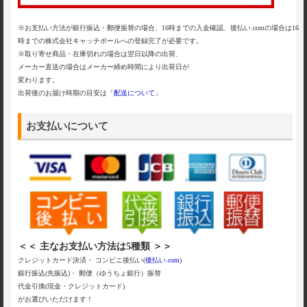
※お支払い方法が銀行振込・郵便振替の場合、16時までの入金確認、後払い.comの場合は16
時までの株式会社キャッチボールへの登録完了が必要です。
※取り寄せ商品・在庫切れの場合は翌日以降の出荷、
メーカー直送の場合はメーカー締め時間により出荷日が
変わります。
出荷後のお届け時期の目安は「
配送について
」
お支払いについて
＜＜ 主なお支払い方法は5種類 ＞＞
クレジットカード決済・ コンビニ後払い(
後払い.com
)
銀行振込(先振込)・ 郵便（ゆうちょ銀行）振替
代金引換(現金・クレジットカード)
がお選びいただけます！