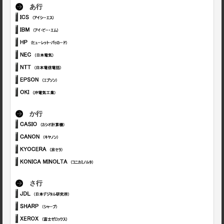
あ行
か行
さ行