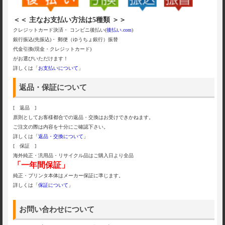
＜＜ 主なお支払い方法は5種類 ＞＞
クレジットカード決済・ コンビニ後払い(
後払い.com
)
銀行振込(先振込)・ 郵便（ゆうちょ銀行）振替
代金引換(現金・クレジットカード)
がお選びいただけます！
詳しくは「
お支払いについて
」
返品・保証について
[ 返品 ]
原則としてお客様都合での返品・交換はお受けできかねます。
ご注文の際は内容を十分にご確認下さい。
詳しくは「
返品・交換について
」
[ 保証 ]
海外純正・汎用品・リサイクル品はご購入日より全品
「一年間保証」
純正・プリンタ本体はメーカー保証に準じます。
詳しくは「
保証について
」
お問い合わせについて