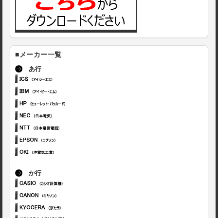
■メーカー一覧
あ行
か行