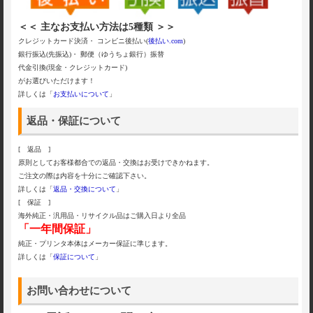
＜＜ 主なお支払い方法は5種類 ＞＞
クレジットカード決済・ コンビニ後払い(
後払い.com
)
銀行振込(先振込)・ 郵便（ゆうちょ銀行）振替
代金引換(現金・クレジットカード)
がお選びいただけます！
詳しくは「
お支払いについて
」
返品・保証について
[ 返品 ]
原則としてお客様都合での返品・交換はお受けできかねます。
ご注文の際は内容を十分にご確認下さい。
詳しくは「
返品・交換について
」
[ 保証 ]
海外純正・汎用品・リサイクル品はご購入日より全品
「一年間保証」
純正・プリンタ本体はメーカー保証に準じます。
詳しくは「
保証について
」
お問い合わせについて