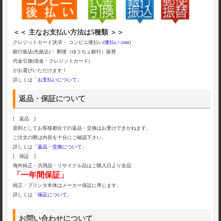
＜＜ 主なお支払い方法は5種類 ＞＞
クレジットカード決済・ コンビニ後払い(
後払い.com
)
銀行振込(先振込)・ 郵便（ゆうちょ銀行）振替
代金引換(現金・クレジットカード)
がお選びいただけます！
詳しくは「
お支払いについて
」
返品・保証について
[ 返品 ]
原則としてお客様都合での返品・交換はお受けできかねます。
ご注文の際は内容を十分にご確認下さい。
詳しくは「
返品・交換について
」
[ 保証 ]
海外純正・汎用品・リサイクル品はご購入日より全品
「一年間保証」
純正・プリンタ本体はメーカー保証に準じます。
詳しくは「
保証について
」
お問い合わせについて