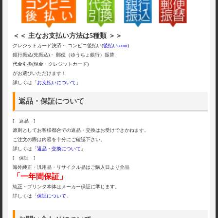
＜＜ 主なお支払い方法は5種類 ＞＞
クレジットカード決済・ コンビニ後払い(
後払い.com
)
銀行振込(先振込)・ 郵便（ゆうちょ銀行）振替
代金引換(現金・クレジットカード)
がお選びいただけます！
詳しくは「
お支払いについて
」
返品・保証について
[ 返品 ]
原則としてお客様都合での返品・交換はお受けできかねます。
ご注文の際は内容を十分にご確認下さい。
詳しくは「
返品・交換について
」
[ 保証 ]
海外純正・汎用品・リサイクル品はご購入日より全品
「一年間保証」
純正・プリンタ本体はメーカー保証に準じます。
詳しくは「
保証について
」