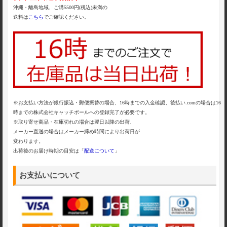
沖縄・離島地域、ご購5500円(税込)未満の
送料は
こちら
でご確認ください。
※お支払い方法が銀行振込・郵便振替の場合、16時までの入金確認、後払い.comの場合は16
時までの株式会社キャッチボールへの登録完了が必要です。
※取り寄せ商品・在庫切れの場合は翌日以降の出荷、
メーカー直送の場合はメーカー締め時間により出荷日が
変わります。
出荷後のお届け時期の目安は「
配送について
」
お支払いについて