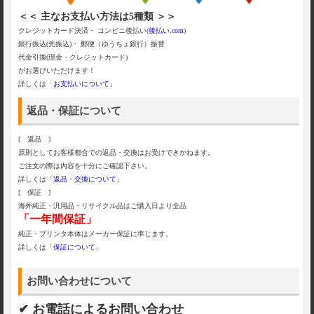
＜＜ 主なお支払い方法は5種類 ＞＞
クレジットカード決済・ コンビニ後払い(
後払い.com
)
銀行振込(先振込)・ 郵便（ゆうちょ銀行）振替
代金引換(現金・クレジットカード)
がお選びいただけます！
詳しくは「
お支払いについて
」
返品・保証について
[ 返品 ]
原則としてお客様都合での返品・交換はお受けできかねます。
ご注文の際は内容を十分にご確認下さい。
詳しくは「
返品・交換について
」
[ 保証 ]
海外純正・汎用品・リサイクル品はご購入日より全品
「一年間保証」
純正・プリンタ本体はメーカー保証に準じます。
詳しくは「
保証について
」
お問い合わせについて
✔ お電話によるお問い合わせ