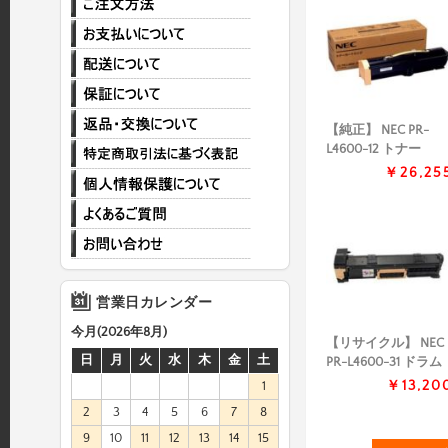
【純正】 NEC PR-
L4600-12 トナー
￥26,25
営業日カレンダー
今月(2026年8月)
【リサイクル】 NEC
日
月
火
水
木
金
土
PR-L4600-31 ドラム
￥13,20
1
2
3
4
5
6
7
8
9
10
11
12
13
14
15