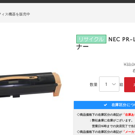
フィス機器を販売中
NEC PR-
ナー
¥33,0
数量
箱
在庫区分につ
◇商品価格下の在庫区分の表記が
「在庫あ
：弊社倉庫に在庫がございます。
営業日16時までの決済完了で当日
◇商品価格下の在庫区分の表記が
「メーカ