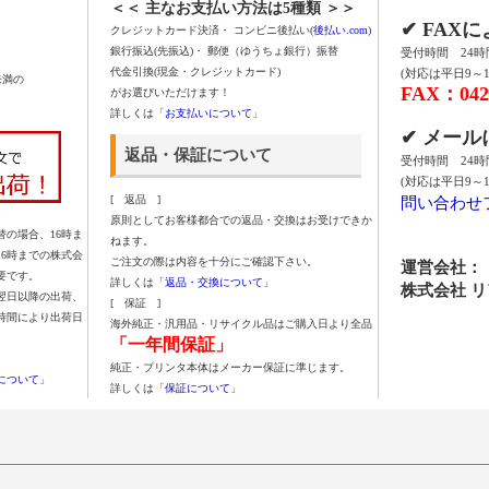
＜＜ 主なお支払い方法は5種類 ＞＞
✔ FAX
クレジットカード決済・ コンビニ後払い(
後払い.com
)
銀行振込(先振込)・ 郵便（ゆうちょ銀行）振替
受付時間 24
代金引換(現金・クレジットカード)
(対応は平日9～1
未満の
FAX：042-
がお選びいただけます！
詳しくは「
お支払いについて
」
✔ メー
返品・保証について
受付時間 24
(対応は平日9～1
問い合わせ
[ 返品 ]
原則としてお客様都合での返品・交換はお受けできか
の場合、16時ま
ねます。
16時までの株式会
ご注文の際は内容を十分にご確認下さい。
運営会社：
要です。
詳しくは「
返品・交換について
」
株式会社 
翌日以降の出荷、
[ 保証 ]
時間により出荷日
海外純正・汎用品・リサイクル品はご購入日より全品
「一年間保証」
純正・プリンタ本体はメーカー保証に準じます。
について
」
詳しくは「
保証について
」