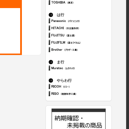
は行
ま行
やらわ行