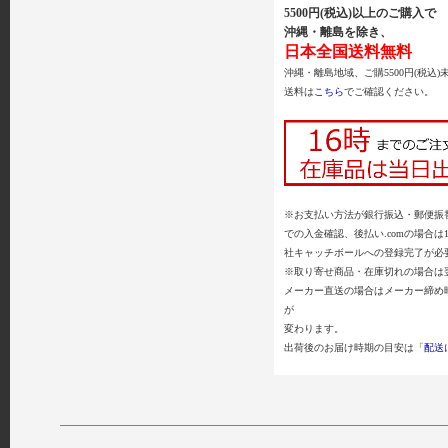
5500円(税込)以上のご購入で
沖縄・離島を除き、
日本全国送料無料
沖縄・離島地域、ご購5500円(税込)
送料は
こちら
でご確認ください。
※お支払い方法が銀行振込・郵便振替
での入金確認、後払い.comの場合は
社キャッチボールへの登録完了が必
※取り寄せ商品・在庫切れの場合は
メーカー直送の場合はメーカー締め
が
変わります。
出荷後のお届け時期の目安は「
配送