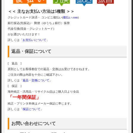
＜＜ 主なお支払い方法は5種類 ＞＞
クレジットカード決済・ コンビニ後払い(
後払い.com
)
銀行振込(先振込)・ 郵便（ゆうちょ銀行）振替
代金引換(現金・クレジットカード)
がお選びいただけます！
詳しくは「
お支払いについて
」
返品・保証について
[ 返品 ]
原則としてお客様都合での返品・交換はお受けできかねます。
ご注文の際は内容を十分にご確認下さい。
詳しくは「
返品・交換について
」
[ 保証 ]
海外純正・汎用品・リサイクル品はご購入日より全品
「一年間保証」
純正・プリンタ本体はメーカー保証に準じます。
詳しくは「
保証について
」
お問い合わせについて