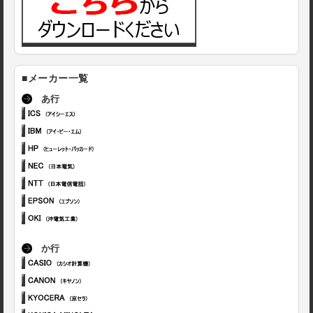
■メーカー一覧
あ行
か行