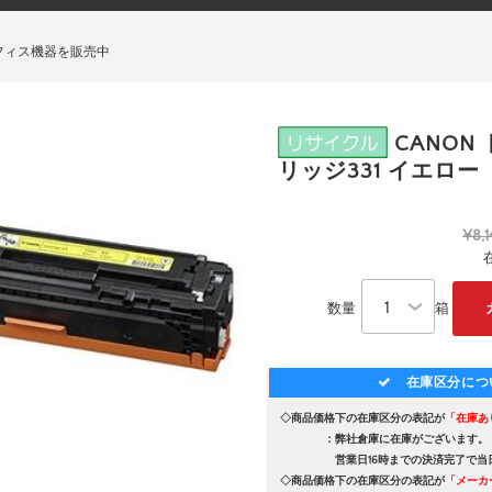
フィス機器を販売中
CANON
リッジ331 イエロー
¥8,1
数量
箱
在庫区分につ
◇商品価格下の在庫区分の表記が
「在庫あ
：弊社倉庫に在庫がございます。
営業日16時までの決済完了で当日
◇商品価格下の在庫区分の表記が
「メーカ