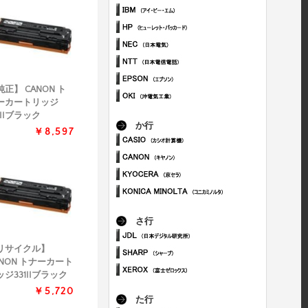
正】 CANON ト
ーカートリッジ
1IIブラック
か行
￥8,597
さ行
リサイクル】
ANON トナーカート
ッジ331IIブラック
￥5,720
た行