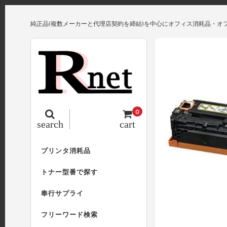
純正品(複数メーカーと代理店契約を締結)を中心にオフィス消耗品・オ
0
search
cart
プリンタ消耗品
トナー型番で探す
奉行サプライ
フリーワード検索