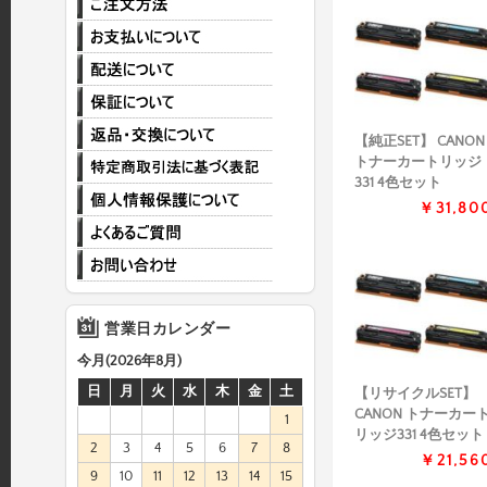
【純正SET】 CANON
トナーカートリッジ
331 4色セット
￥31,80
営業日カレンダー
今月(2026年8月)
日
月
火
水
木
金
土
【リサイクルSET】
CANON トナーカー
1
リッジ331 4色セット
2
3
4
5
6
7
8
￥21,56
9
10
11
12
13
14
15