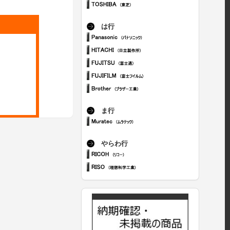
は行
ま行
やらわ行