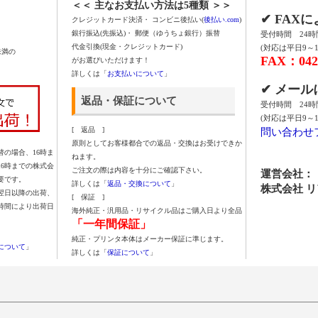
＜＜ 主なお支払い方法は5種類 ＞＞
✔ FAX
クレジットカード決済・ コンビニ後払い(
後払い.com
)
銀行振込(先振込)・ 郵便（ゆうちょ銀行）振替
受付時間 24
代金引換(現金・クレジットカード)
(対応は平日9～1
未満の
FAX：042-
がお選びいただけます！
詳しくは「
お支払いについて
」
✔ メー
返品・保証について
受付時間 24
(対応は平日9～1
問い合わせ
[ 返品 ]
原則としてお客様都合での返品・交換はお受けできか
の場合、16時ま
ねます。
16時までの株式会
ご注文の際は内容を十分にご確認下さい。
運営会社：
要です。
詳しくは「
返品・交換について
」
株式会社 
翌日以降の出荷、
[ 保証 ]
時間により出荷日
海外純正・汎用品・リサイクル品はご購入日より全品
「一年間保証」
純正・プリンタ本体はメーカー保証に準じます。
について
」
詳しくは「
保証について
」