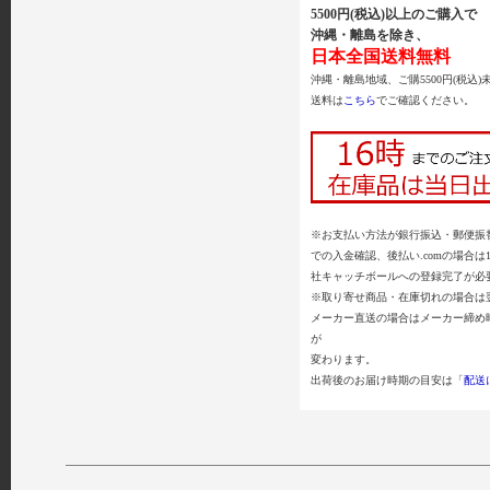
5500円(税込)以上のご購入で
沖縄・離島を除き、
日本全国送料無料
沖縄・離島地域、ご購5500円(税込)
送料は
こちら
でご確認ください。
※お支払い方法が銀行振込・郵便振替
での入金確認、後払い.comの場合は
社キャッチボールへの登録完了が必
※取り寄せ商品・在庫切れの場合は
メーカー直送の場合はメーカー締め
が
変わります。
出荷後のお届け時期の目安は「
配送